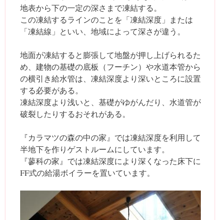
地表から下の一定の深さまで凍結する。
この凍結するラインのことを「凍結深度」または
「凍結線」といい、地域によって深さが違う。
地面が凍結すると膨張して地盤が押し上げられるた
め、建物の基礎の底板（フーチン）や水道本管から
の横引き給水管は、凍結深度より深いところに設置
する必要がある。
凍結深度より浅いと、基礎がゆがんだり、水道管が
破裂したりするおそれがある。
『カラマツの森の中の家』では凍結深度を利用して
半地下を作りゲストルームにしています。
『蓼科の家』では凍結深度により深くなった床下に
FF式の給湯ボイラーを置いています。