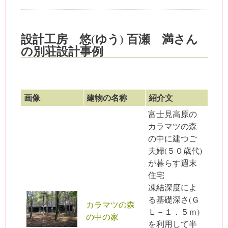
設計工房 悠(ゆう) 百瀬 満さん
の別荘設計事例
画像
建物の名称
紹介文
富士見高原の
カラマツの森
の中に建つご
夫婦(５０歳代)
が暮らす週末
住宅
凍結深度によ
る基礎深さ(Ｇ
カラマツの森
Ｌ－１．５ｍ)
の中の家
を利用して半