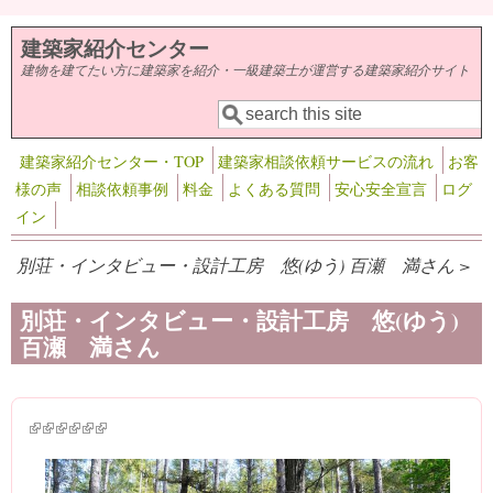
メインコンテンツに移動
建築家紹介センター
建物を建てたい方に建築家を紹介・一級建築士が運営する建築家紹介サイト
検索
検索フォーム
建築家紹介センター・TOP
建築家相談依頼サービスの流れ
お客
様の声
相談依頼事例
料金
よくある質問
安心安全宣言
ログ
イン
別荘・インタビュー・設計工房 悠(ゆう) 百瀬 満さん >
別荘・インタビュー・設計工房 悠(ゆう)
百瀬 満さん
(link is external)
(link is external)
(link is external)
(link is external)
(link is external)
(link is external)