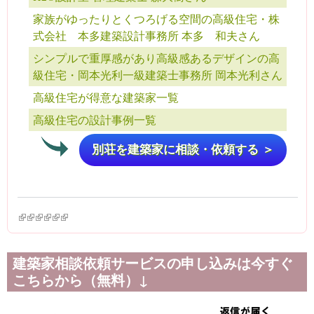
家族がゆったりとくつろげる空間の高級住宅・株
式会社 本多建築設計事務所 本多 和夫さん
シンプルで重厚感があり高級感あるデザインの高
級住宅・岡本光利一級建築士事務所 岡本光利さん
高級住宅が得意な建築家一覧
高級住宅の設計事例一覧
別荘を建築家に相談・依頼する ＞
(link is external)
(link is external)
(link is external)
(link is external)
(link is external)
(link is external)
建築家相談依頼サービスの申し込みは今すぐ
こちらから（無料）↓