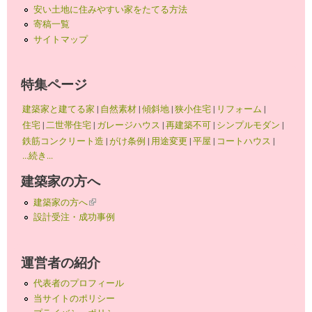
安い土地に住みやすい家をたてる方法
寄稿一覧
サイトマップ
特集ページ
建築家と建てる家
|
自然素材
|
傾斜地
|
狭小住宅
|
リフォーム
|
住宅
|
二世帯住宅
|
ガレージハウス
|
再建築不可
|
シンプルモダン
|
鉄筋コンクリート造
|
がけ条例
|
用途変更
|
平屋
|
コートハウス
|
...続き...
建築家の方へ
建築家の方へ
(link is external)
設計受注・成功事例
運営者の紹介
代表者のプロフィール
当サイトのポリシー