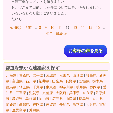
早速丁寧なコメントを頂きました。
おかげさまで目的とした件について回答が得られました。
いろいろと有り難うございました。
だいち
ページ
12
≪ 先頭
? 前
…
8
9
10
11
13
14
15
16
…
次 ?
最終 ≫
お客様の声を見る
都道府県から建築家を探す
北海道
|
青森県
|
岩手県
|
宮城県
|
秋田県
|
山形県
|
福島県
|
新潟
県
|
富山県
|
石川県
|
福井県
|
山梨県
|
長野県
|
茨城県
|
栃木県
|
群馬県
|
埼玉県
|
千葉県
|
東京都
|
神奈川県
|
岐阜県
|
静岡県
|
愛
知県
|
三重県
|
滋賀県
|
京都府
|
大阪府
|
兵庫県
|
奈良県
|
和歌山
県
|
鳥取県
|
島根県
|
岡山県
|
広島県
|
山口県
|
徳島県
|
香川県
|
愛媛県
|
高知県
|
福岡県
|
佐賀県
|
長崎県
|
熊本県
|
大分県
|
宮崎
県
|
鹿児島県
|
沖縄県