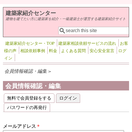
メインコンテンツに移動
建築家紹介センター
建物を建てたい方に建築家を紹介・一級建築士が運営する建築家紹介サイト
検索
検索フォーム
建築家紹介センター・TOP
建築家相談依頼サービスの流れ
お客
様の声
相談依頼事例
料金
よくある質問
安心安全宣言
ログ
イン
会員情報確認・編集 >
会員情報確認・編集
無料で会員登録をする
ログイン
(アクティブなタブ)
プライマリータブ
パスワードの再発行
メールアドレス
*