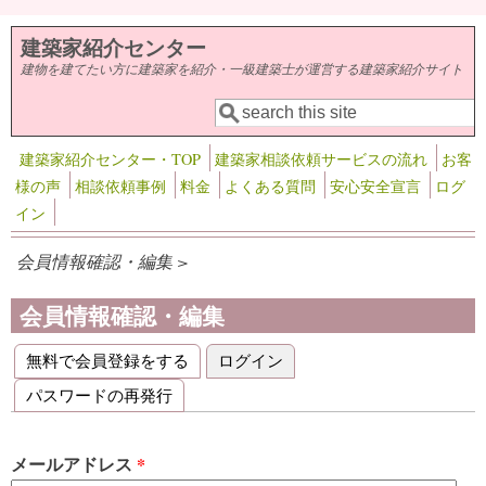
メインコンテンツに移動
建築家紹介センター
建物を建てたい方に建築家を紹介・一級建築士が運営する建築家紹介サイト
検索
検索フォーム
建築家紹介センター・TOP
建築家相談依頼サービスの流れ
お客
様の声
相談依頼事例
料金
よくある質問
安心安全宣言
ログ
イン
会員情報確認・編集 >
会員情報確認・編集
無料で会員登録をする
ログイン
(アクティブなタブ)
プライマリータブ
パスワードの再発行
メールアドレス
*