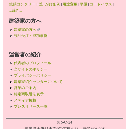
鉄筋コンクリート造
|
がけ条例
|
用途変更
|
平屋
|
コートハウス
|
...続き...
建築家の方へ
建築家の方へ
(link is external)
設計受注・成功事例
運営者の紹介
代表者のプロフィール
当サイトのポリシー
プライバシーポリシー
建築家紹介センターについて
営業のご案内
特定商取引法表示
メディア掲載
プレスリリース一覧
816-0924
福岡県大野城市栄町2丁目4-31 豊栄ビル205