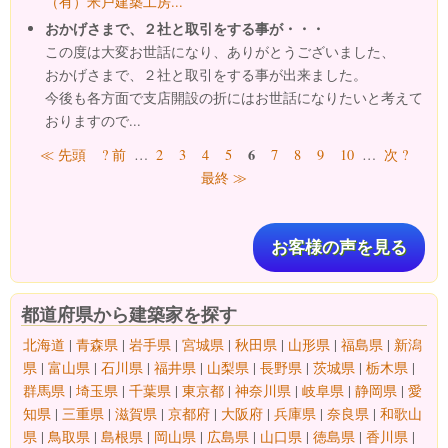
（有）米戸建築工房...
おかげさまで、２社と取引をする事が・・・
この度は大変お世話になり、ありがとうございました、
おかげさまで、２社と取引をする事が出来ました。
今後も各方面で支店開設の折にはお世話になりたいと考えて
おりますので...
ページ
6
≪ 先頭
? 前
…
2
3
4
5
7
8
9
10
…
次 ?
最終 ≫
お客様の声を見る
都道府県から建築家を探す
北海道
|
青森県
|
岩手県
|
宮城県
|
秋田県
|
山形県
|
福島県
|
新潟
県
|
富山県
|
石川県
|
福井県
|
山梨県
|
長野県
|
茨城県
|
栃木県
|
群馬県
|
埼玉県
|
千葉県
|
東京都
|
神奈川県
|
岐阜県
|
静岡県
|
愛
知県
|
三重県
|
滋賀県
|
京都府
|
大阪府
|
兵庫県
|
奈良県
|
和歌山
県
|
鳥取県
|
島根県
|
岡山県
|
広島県
|
山口県
|
徳島県
|
香川県
|