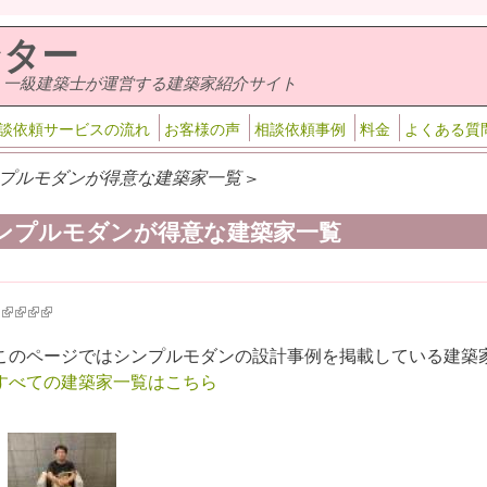
ンター
・一級建築士が運営する建築家紹介サイト
談依頼サービスの流れ
お客様の声
相談依頼事例
料金
よくある質
プルモダンが得意な建築家一覧 >
ンプルモダンが得意な建築家一覧
k is external)
ink is external)
(link is external)
(link is external)
(link is external)
(link is external)
このページではシンプルモダンの設計事例を掲載している建築
すべての建築家一覧はこちら