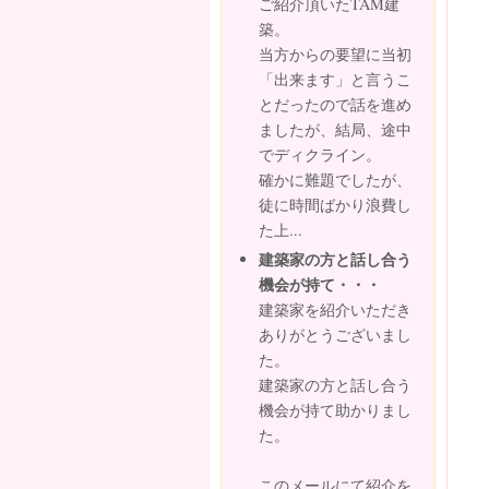
ご紹介頂いたTAM建
築。
当方からの要望に当初
「出来ます」と言うこ
とだったので話を進め
ましたが、結局、途中
でディクライン。
確かに難題でしたが、
徒に時間ばかり浪費し
た上...
建築家の方と話し合う
機会が持て・・・
建築家を紹介いただき
ありがとうございまし
た。
建築家の方と話し合う
機会が持て助かりまし
た。
このメールにて紹介を