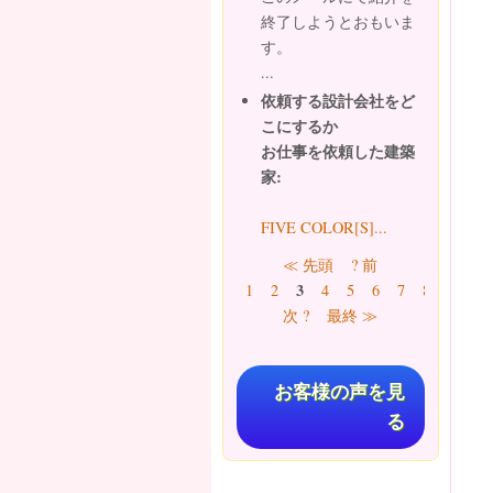
終了しようとおもいま
す。
...
依頼する設計会社をど
こにするか
お仕事を依頼した建築
家:
FIVE COLOR[S]...
ページ
≪ 先頭
? 前
3
1
2
4
5
6
7
8
9
…
次 ?
最終 ≫
お客様の声を見
る