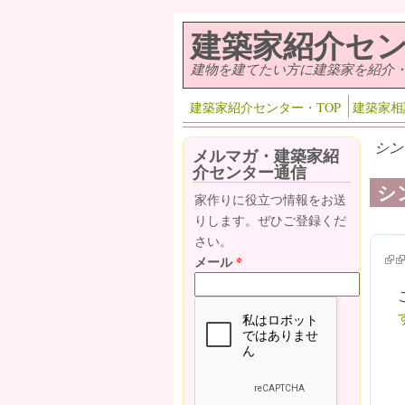
メインコンテンツに移動
建築家紹介セ
建物を建てたい方に建築家を紹介
建築家紹介センター・TOP
建築家相
シン
メルマガ・建築家紹
介センター通信
シ
家作りに役立つ情報をお送
りします。ぜひご登録くだ
さい。
(lin
(l
メール
*