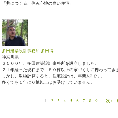
「共につくる、住み心地の良い住宅」
多田建築設計事務所 多田博
神奈川県
２０００年、多田建築設計事務所を設立しました。
２１年経った現在まで、５０棟以上の家づくりに携わってき
しかし、単純計算すると、住宅設計は、年間3棟です。
多くても１年に６棟以上はお受けしていません。
1
2
3
4
5
6
7
8
9
…
次 ›
ページ