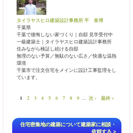
タイラヤスヒロ建築設計事務所 平 泰博
千葉県
千葉で後悔しない家づくり｜自邸 見学受付中
一級建築士｜タイラヤスヒロ建築設計事務所
住みながら検証し続ける自邸
無理のない予算／無駄のない広さ／快適な温熱
環境
千葉市で注文住宅をメインに設計工事監理をし
ています。
1
2
3
4
5
6
7
8
9
…
次 ›
最終 »
ページ
住宅密集地の建築について建築家に相談・
依頼する >