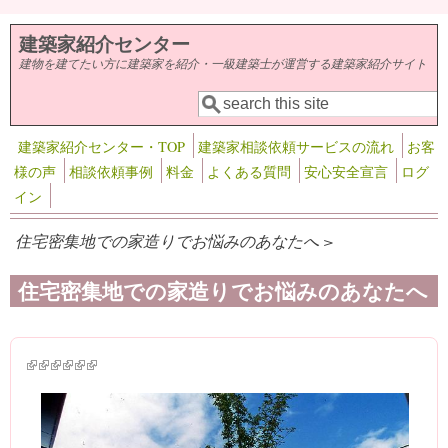
メインコンテンツに移動
建築家紹介センター
建物を建てたい方に建築家を紹介・一級建築士が運営する建築家紹介サイト
検索
検索フォーム
建築家紹介センター・TOP
建築家相談依頼サービスの流れ
お客
様の声
相談依頼事例
料金
よくある質問
安心安全宣言
ログ
イン
住宅密集地での家造りでお悩みのあなたへ >
住宅密集地での家造りでお悩みのあなたへ
(link is external)
(link is external)
(link is external)
(link is external)
(link is external)
(link is external)