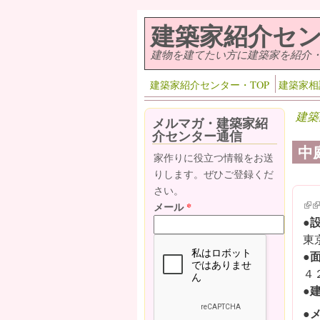
メインコンテンツに移動
建築家紹介セ
建物を建てたい方に建築家を紹介
建築家紹介センター・TOP
建築家相
建築
メルマガ・建築家紹
介センター通信
中
家作りに役立つ情報をお送
りします。ぜひご登録くだ
さい。
(lin
(l
メール
*
●
東
●
４
●
●