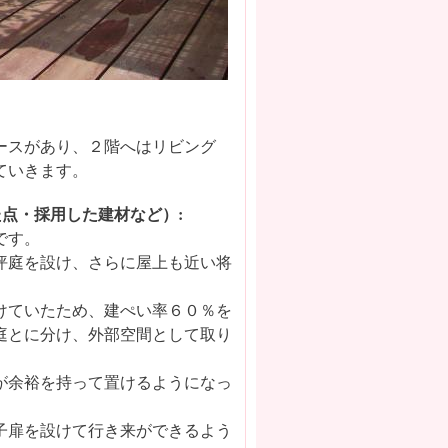
ースがあり、２階へはリビング
ていきます。
点・採用した建材など）:
です。
坪庭を設け、さらに屋上も近い将
けていたため、建ぺい率６０％を
庭とに分け、外部空間として取り
が余裕を持って置けるようになっ
子扉を設けて行き来ができるよう