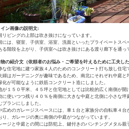
メイン画像の説明文:
階リビングの上部は吹き抜けになっています。
階には、寝室、子供室、浴室、洗面といったプライベートスペ
ある階段を上がり、子供室へは吹き抜けにある渡り廊下を通っ
建物の紹介文（依頼者のお悩み・ご希望を叶えるために工夫した
静な住宅地に建つ家族４人のためのコンクリート打ち放し住宅
夫婦はガーデニングが趣味であるため、南北にそれぞれ中庭と
緑化が可能なように鉄筋コンクリート造にしました。
地が１５０平米、４５坪と住宅地としては比較的広く南側が開
効に使いつつ残り４０％を南側に大きな中庭と北側に小さな坪
むプランにしました。
や広めのガレージスペースには、車１台と家族分の自転車４台
おり、ガレージの奥に南側の中庭がつながっています。
レージと中庭との間には防犯上、鍵付きのパンチングメタル親