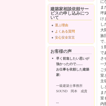
に
ま
建築家相談依頼サー
ビスの申し込みにつ
坪
いて
け
し
選ぶ理由
大
よくある質問
族
安心安全宣言
で
１
お客様の声
で
さ
早く前進したい思いが
一
強かったので……
お仕事を依頼した建築
ご
家:
室
主
一級建築士事務所
し
SOUND 岡本 成貴
ま
室
...
内