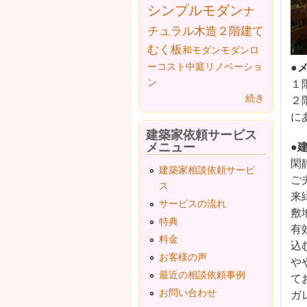
シンプルモダン
ナ
チュラル
木造２階建て
むく板
和モダン
モダン
ロ
●
ーコスト
中庭
リノベーショ
ン
１
続き
２
に
建築家依頼サービス
メニュー
●
閑
建築家相談依頼サービ
ご
ス
来
サービスの流れ
敷
特典
有
料金
込
お客様の声
や
最近の相談依頼事例
て
お問い合わせ
ガ