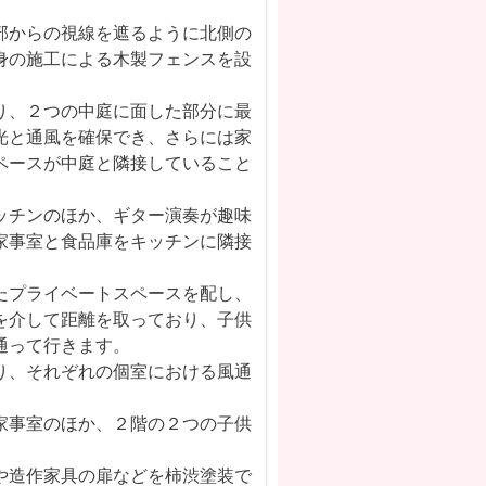
部からの視線を遮るように北側の
身の施工による木製フェンスを設
り、２つの中庭に面した部分に最
光と通風を確保でき、さらには家
ペースが中庭と隣接していること
ッチンのほか、ギター演奏が趣味
家事室と食品庫をキッチンに隣接
たプライベートスペースを配し、
を介して距離を取っており、子供
通って行きます。
り、それぞれの個室における風通
家事室のほか、２階の２つの子供
や造作家具の扉などを柿渋塗装で