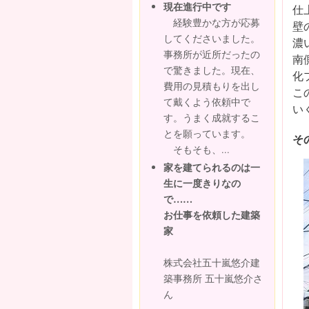
現在進行中です
仕
経験豊かな方が応募
壁
してくださいました。
濃
事務所が近所だったの
南
で驚きました。現在、
化
費用の見積もりを出し
こ
て戴くよう依頼中で
い
す。うまく成就するこ
とを願っています。
そ
そもそも、...
家を建てられるのは一
生に一度きりなの
で……
お仕事を依頼した建築
家
株式会社五十嵐悠介建
築事務所 五十嵐悠介さ
ん