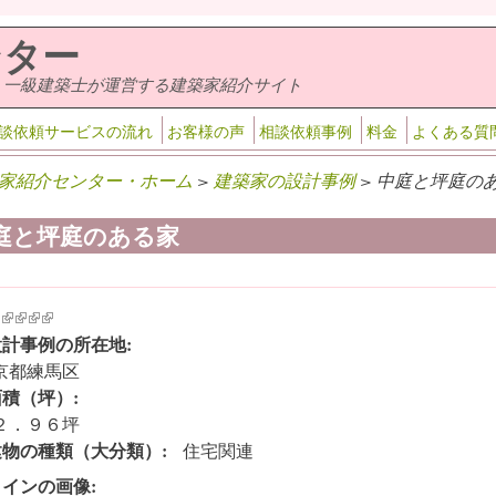
ンター
・一級建築士が運営する建築家紹介サイト
談依頼サービスの流れ
お客様の声
相談依頼事例
料金
よくある質
家紹介センター・ホーム
>
建築家の設計事例
> 中庭と坪庭のあ
庭と坪庭のある家
k is external)
ink is external)
(link is external)
(link is external)
(link is external)
(link is external)
設計事例の所在地:
京都練馬区
面積（坪）:
２．９６坪
建物の種類（大分類）:
住宅関連
メインの画像: