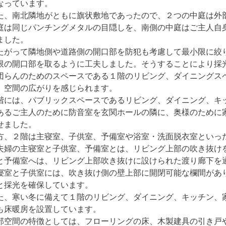
なっています。
た、南北隣地がともに旗状敷地であったので、２つの中庭は外
庭は同じパンチングメタルの目隠しを、南側の中庭はご主人自
ました。
たがって隣地側や道路側の開口部を防犯も考慮して最小限に絞
限の開口部を取るように工夫しました。そうすることにより採
団らんのためのスペースである１階のリビング、ダイニングス
、空間の広がりを感じられます。
階には、パブリックスペースであるリビング、ダイニング、キ
あるご主人のために防音室を玄関ホールの隣に、奥様のために
せました。
方、２階は主寝室、子供室、予備室や浴室・洗面脱衣室といっ
夫婦の主寝室と子供室、予備室とは、リビング上部の吹き抜け
と予備室へは、リビング上部吹き抜けに設けられた渡り廊下を
寝室と子供室には、吹き抜け側の壁上部に開閉可能な欄間があ
と採光を確保しています。
た、寒い冬に備えて１階のリビング、ダイニング、キッチン、
も床暖房を設置しています。
部空間の特徴としては、フローリングの床、木製建具の引き戸