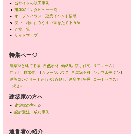
当サイトの竣工事例
建築家インタビュー一覧
オープンハウス・建築イベント情報
安い土地に住みやすい家をたてる方法
寄稿一覧
サイトマップ
特集ページ
建築家と建てる家
|
自然素材
|
傾斜地
|
狭小住宅
|
リフォーム
|
住宅
|
二世帯住宅
|
ガレージハウス
|
再建築不可
|
シンプルモダン
|
鉄筋コンクリート造
|
がけ条例
|
用途変更
|
平屋
|
コートハウス
|
...続き...
建築家の方へ
建築家の方へ
(link is external)
設計受注・成功事例
運営者の紹介