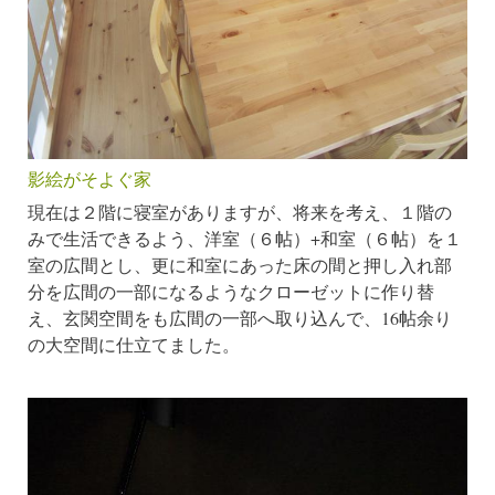
影絵がそよぐ家
現在は２階に寝室がありますが、将来を考え、１階の
みで生活できるよう、洋室（６帖）+和室（６帖）を１
室の広間とし、更に和室にあった床の間と押し入れ部
分を広間の一部になるようなクローゼットに作り替
え、玄関空間をも広間の一部へ取り込んで、16帖余り
の大空間に仕立てました。