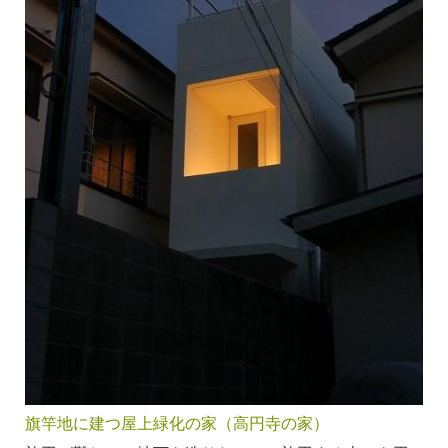
旗竿地に建つ屋上緑化の家（高円寺の家）