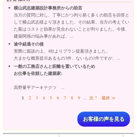
横山武志建築設計事務所からの助言
当方の質問に対し、丁寧にかつ判り易く多くの助言を回答と
して横山武志様より頂きました。その結果、当方の考えてい
た案はコストと効果が見合わないことが判りました。今後、
建築関係の悩み事があれば、...
途中経過その後
実際に面談の上、4社よりプラン提案頂きました。
大まかな概算提示あるもの3件、ないもの1件ですが、...
一般の工務店さんと距離を置いているため
お仕事を依頼した建築家:
高野量平アーキテクツ ...
ページ
1
2
3
4
5
6
7
8
9
…
次 ?
最終 ≫
お客様の声を見る