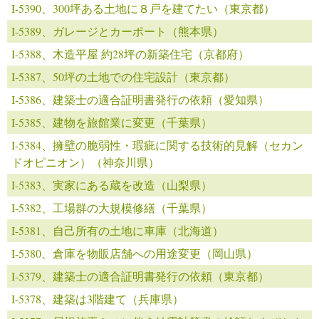
I-5390、300坪ある土地に８戸を建てたい（東京都）
I-5389、ガレージとカーポート（熊本県）
I-5388、木造平屋 約28坪の新築住宅（京都府）
I-5387、50坪の土地での住宅設計（東京都）
I-5386、建築士の適合証明書発行の依頼（愛知県）
I-5385、建物を旅館業に変更（千葉県）
I-5384、擁壁の脆弱性・瑕疵に関する技術的見解（セカン
ドオピニオン）（神奈川県）
I-5383、実家にある蔵を改造（山梨県）
I-5382、工場群の大規模修繕（千葉県）
I-5381、自己所有の土地に車庫（北海道）
I-5380、倉庫を物販店舗への用途変更（岡山県）
I-5379、建築士の適合証明書発行の依頼（東京都）
I-5378、建築は3階建て（兵庫県）