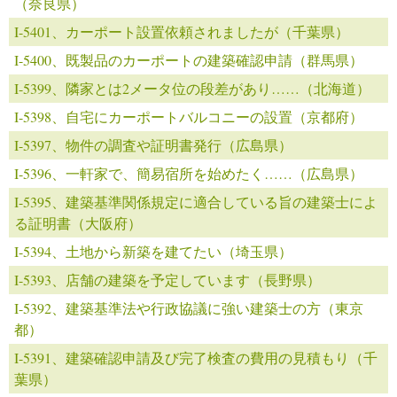
（奈良県）
I-5401、カーポート設置依頼されましたが（千葉県）
I-5400、既製品のカーポートの建築確認申請（群馬県）
I-5399、隣家とは2メータ位の段差があり……（北海道）
I-5398、自宅にカーポートバルコニーの設置（京都府）
I-5397、物件の調査や証明書発行（広島県）
I-5396、一軒家で、簡易宿所を始めたく……（広島県）
I-5395、建築基準関係規定に適合している旨の建築士によ
る証明書（大阪府）
I-5394、土地から新築を建てたい（埼玉県）
I-5393、店舗の建築を予定しています（長野県）
I-5392、建築基準法や行政協議に強い建築士の方（東京
都）
I-5391、建築確認申請及び完了検査の費用の見積もり（千
葉県）