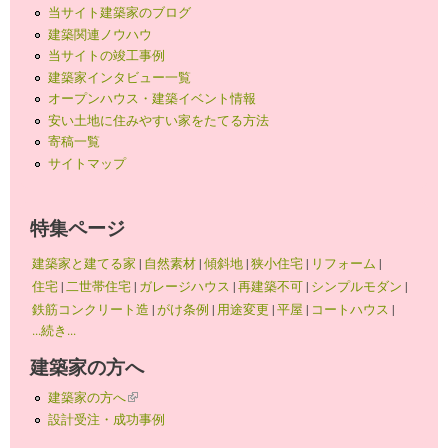
当サイト建築家のブログ
建築関連ノウハウ
当サイトの竣工事例
建築家インタビュー一覧
オープンハウス・建築イベント情報
安い土地に住みやすい家をたてる方法
寄稿一覧
サイトマップ
特集ページ
建築家と建てる家
|
自然素材
|
傾斜地
|
狭小住宅
|
リフォーム
|
住宅
|
二世帯住宅
|
ガレージハウス
|
再建築不可
|
シンプルモダン
|
鉄筋コンクリート造
|
がけ条例
|
用途変更
|
平屋
|
コートハウス
|
...続き...
建築家の方へ
建築家の方へ
(link is external)
設計受注・成功事例