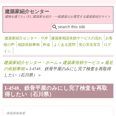
メインコンテンツに移動
建築家紹介センター
建物を建てたい方に建築家を紹介・一級建築士が運営する建築家紹介サイト
検索
検索フォーム
建築家紹介センター・TOP
建築家相談依頼サービスの流れ
お客
様の声
相談依頼事例
料金
よくある質問
安心安全宣言
ログ
イン
建築家紹介センター・ホーム
>
建築家依頼サービス
>
最近
の依頼事例
> I-4548、鉄骨平屋のみにし完了検査を再取得
したい（石川県） >
I-4548、鉄骨平屋のみにし完了検査を再取
得したい（石川県）
(link is external)
(link is external)
(link is external)
(link is external)
(link is external)
(link is external)