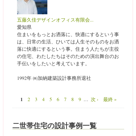
五藤久佳デザインオフィス有限会...
愛知県
住まいをもっとお洒落に、快適にするという事
は、日常の生活、ひいては人生そのものをお洒
落に快適にするという事。住まう人たちが主役
の住宅、わたしたちはそのための演出舞台のお
手伝いをしたいと考えています。
1992年 ㈱加納建築設計事務所退社
1
2
3
4
5
6
7
8
9
…
次 ›
最終 »
ページ
二世帯住宅の設計事例一覧