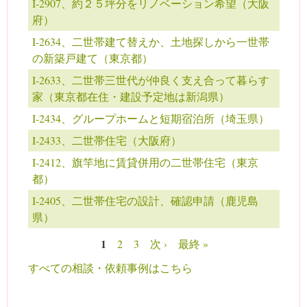
I-2907、約２５坪分をリノベーション希望（大阪
府）
I-2634、二世帯建て替えか、土地探しから一世帯
の新築戸建て（東京都）
I-2633、二世帯三世代が仲良く支え合って暮らす
家（東京都在住・建設予定地は新潟県）
I-2434、グループホームと短期宿泊所（埼玉県）
I-2433、二世帯住宅（大阪府）
I-2412、旗竿地に賃貸併用の二世帯住宅（東京
都）
I-2405、二世帯住宅の設計、確認申請（鹿児島
県）
1
2
3
次 ›
最終 »
ページ
すべての相談・依頼事例はこちら