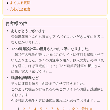
よくある質問
安心安全宣言
お客様の声
ありがとうございます
登録建築家さんから貴重なアドバイスいただき大変に参考に
なり助かりました。
TAM建築設計室の新井さんのお世話になりました。
2015年の残暑が厳しい頃にこのサイトに依頼を掲載させて
いただきました。多くのお返事を頂き、数人の方とのやり取
りを経て、ほぼ直観的に（？）TAM建築設計室の新井さん
に我が家の『家づくり』...
確認申請業務など
早々に連絡を頂き、面談までさせて頂きました。
このような機会を得られるのもこのサイトのお蔭と感謝致し
ております。
今後設計の先生と共に発展出来ればと思っております。...
ページ
1
2
3
4
5
6
7
8
9
…
次 ?
最終 ≫