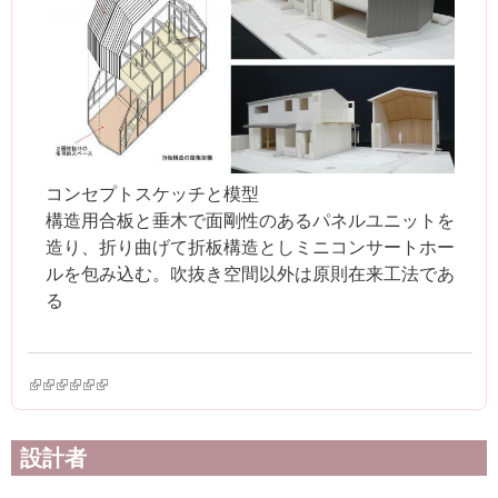
コンセプトスケッチと模型
構造用合板と垂木で面剛性のあるパネルユニットを
造り、折り曲げて折板構造としミニコンサートホー
ルを包み込む。吹抜き空間以外は原則在来工法であ
る
(link is external)
(link is external)
(link is external)
(link is external)
(link is external)
(link is external)
設計者