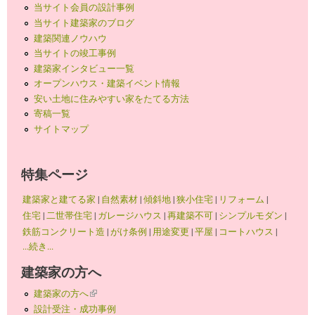
当サイト会員の設計事例
当サイト建築家のブログ
建築関連ノウハウ
当サイトの竣工事例
建築家インタビュー一覧
オープンハウス・建築イベント情報
安い土地に住みやすい家をたてる方法
寄稿一覧
サイトマップ
特集ページ
建築家と建てる家
|
自然素材
|
傾斜地
|
狭小住宅
|
リフォーム
|
住宅
|
二世帯住宅
|
ガレージハウス
|
再建築不可
|
シンプルモダン
|
鉄筋コンクリート造
|
がけ条例
|
用途変更
|
平屋
|
コートハウス
|
...続き...
建築家の方へ
建築家の方へ
(link is external)
設計受注・成功事例