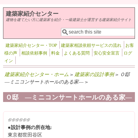
メインコンテンツに移動
建築家紹介センター
建物を建てたい方に建築家を紹介・一級建築士が運営する建築家紹介サイト
検索
検索フォーム
建築家紹介センター・TOP
建築家相談依頼サービスの流れ
お客
様の声
相談依頼事例
料金
よくある質問
安心安全宣言
ログ
イン
建築家紹介センター・ホーム
>
建築家の設計事例
> Ｏ邸
―ミニコンサートホールのある家― >
Ｏ邸 ―ミニコンサートホールのある家―
(link is external)
(link is external)
(link is external)
(link is external)
(link is external)
(link is external)
●設計事例の所在地:
東京都世田谷区