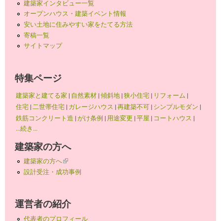
建築家インタビュー一覧
オープンハウス・建築イベント情報
安い土地に住みやすい家をたてる方法
寄稿一覧
サイトマップ
特集ページ
建築家と建てる家
|
自然素材
|
傾斜地
|
狭小住宅
|
リフォーム
|
住宅
|
二世帯住宅
|
ガレージハウス
|
再建築不可
|
シンプルモダン
|
鉄筋コンクリート造
|
がけ条例
|
用途変更
|
平屋
|
コートハウス
|
...続き...
建築家の方へ
建築家の方へ
(link is external)
設計受注・成功事例
運営者の紹介
代表者のプロフィール