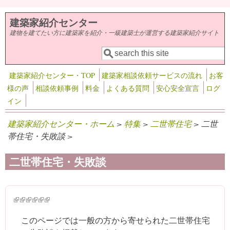
メインコンテンツに移動
建築家紹介センター
建物を建てたい方に建築家を紹介・一級建築士が運営する建築家紹介サイト
検索
検索フォーム
建築家紹介センター・TOP
建築家相談依頼サービスの流れ
お客
様の声
相談依頼事例
料金
よくある質問
安心安全宣言
ログ
イン
建築家紹介センター・ホーム
>
特集
>
二世帯住宅
> 二世
帯住宅・失敗談 >
二世帯住宅・失敗談
(link is external)
(link is external)
(link is external)
(link is external)
(link is external)
(link is external)
このページでは一般の方から寄せられた二世帯住宅