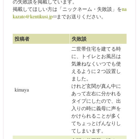
の失敗談を掲載しています。
掲載してほしい方は「ニックネーム・失敗談」を
na
kazato@kentikusi.jp
(link sends e-mail)
までお送りください。
投稿者
失敗談
二世帯住宅を建てる時
に、トイレとお風呂は
気兼ねなくいつでも使
えるように２つ設置し
ました。
けれど玄関が真ん中に
kimaya
あって左右に分かれる
タイプにしたので、出
入りの時に義母に声を
かけられることが多く
てちょっとげんなりし
てしまいます。