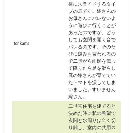
横にスライドするタイ
プの扉です。嫁さんの
お母さんにバレないよ
うに遊びに行くことが
あったのですが、どう
しても玄関を開く音で
tenkamt
バレるのです。そのた
びに嫌みを言われるの
で二階から雨樋を伝っ
て降りたら足を滑らし
庭の嫁さんが育ててい
たトマトを潰してしま
いました。すいません
嫁さん。
二世帯住宅を建てると
決めた時に私の希望で
玄関と水周りは全く切
り離し、室内の共用ス