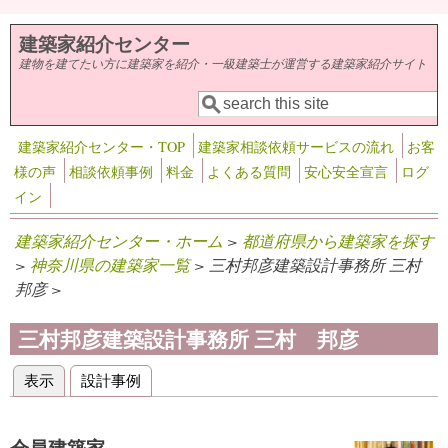
メインコンテンツに移動
建築家紹介センター
建物を建てたい方に建築家を紹介・一級建築士が運営する建築家紹介サイト
検索
検索フォーム
建築家紹介センター・TOP
建築家相談依頼サービスの流れ
お客
様の声
相談依頼事例
料金
よくある質問
安心安全宣言
ログ
イン
建築家紹介センター・ホーム
>
都道府県から建築家を探す
>
神奈川県の建築家一覧
> 三村邦彦建築設計事務所 三村
邦彦 >
三村邦彦建築設計事務所 三村 邦彦
表示
(アクティブなタブ)
設計事例
プライマリータブ
会員建築家