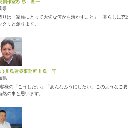
境創作室杉 杉 匠一
葉県
造りは「家族にとって大切な何かを活かすこと」「暮らしに充
ックリと創ります。
株❩川島建築事務所 川島 守
知県
お客様の「こうしたい」「あんなふうにしたい」このようなご
当然の事と思います。