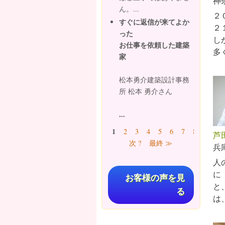
神
ん。...
２
すぐに返信が来てよか
２
った
し
お仕事を依頼した建築
多
家
松本勇介建築設計事務
所 松本 勇介さん
...
ページ
1
2
3
4
5
6
7
8
9
…
芦
次 ?
最終 ≫
兵
人
に
お客様の声を見
と
る
は