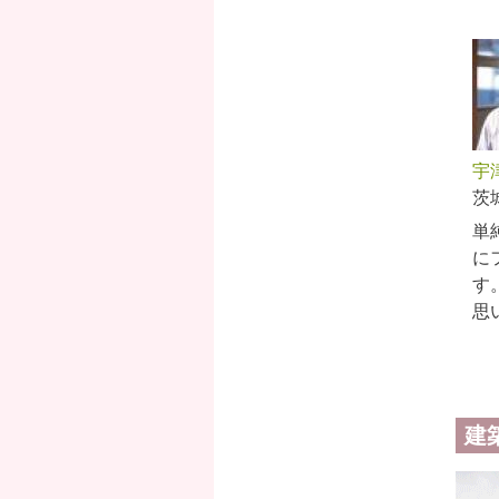
宇
茨
単
に
す
思
ペ
建