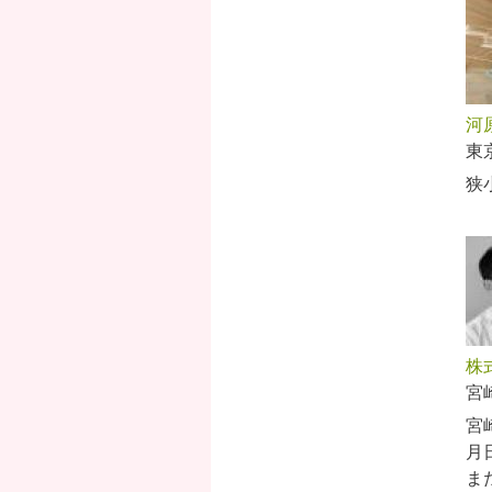
河
東
狭
株
宮
宮
月
ま