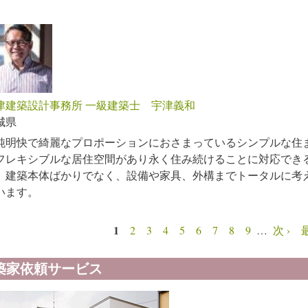
津建築設計事務所 一級建築士 宇津義和
城県
純明快で綺麗なプロポーションにおさまっているシンプルな住
フレキシブルな居住空間があり永く住み続けることに対応でき
。建築本体ばかりでなく、設備や家具、外構までトータルに考
います。
1
2
3
4
5
6
7
8
9
…
次 ›
ージ
築家依頼サービス