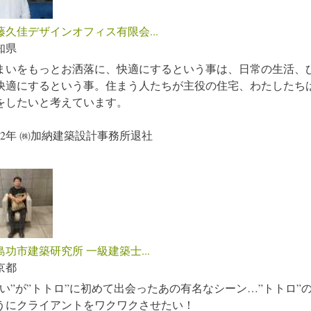
藤久佳デザインオフィス有限会...
知県
まいをもっとお洒落に、快適にするという事は、日常の生活、
快適にするという事。住まう人たちが主役の住宅、わたしたち
をしたいと考えています。
992年 ㈱加納建築設計事務所退社
島功市建築研究所 一級建築士...
京都
めい”が”トトロ”に初めて出会ったあの有名なシーン…”トトロ”
うにクライアントをワクワクさせたい！