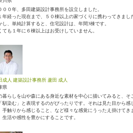
奈川県
０００年、多田建築設計事務所を設立しました。
１年経った現在まで、５０棟以上の家づくりに携わってきまし
かし、単純計算すると、住宅設計は、年間3棟です。
くても１年に６棟以上はお受けしていません。
田成人 建築設計事務所 蘆田 成人
庫県
の暮らしを山や森にある身近な素材を中心に描いてみると、そ
「馴染む」と表現するのがぴったりです。それは見た目から感
、手触りから感じること、など様々な感覚にうったえ掛けてき
、生活や感性を豊かにすることです。