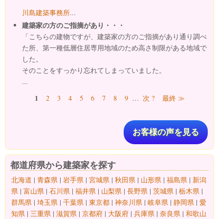
川島建築事務所
...
建築家の方のご指摘があり・・・
「こちらの建物ですが、建築家の方のご指摘があり通り調べ
た所、第一種低層住居専用地域のため高さ制限がある地域で
した。
そのことをすっかり忘れてしまっていました。
...
ページ
1
2
3
4
5
6
7
8
9
…
次 ?
最終 ≫
お客様の声を見る
都道府県から建築家を探す
北海道
|
青森県
|
岩手県
|
宮城県
|
秋田県
|
山形県
|
福島県
|
新潟
県
|
富山県
|
石川県
|
福井県
|
山梨県
|
長野県
|
茨城県
|
栃木県
|
群馬県
|
埼玉県
|
千葉県
|
東京都
|
神奈川県
|
岐阜県
|
静岡県
|
愛
知県
|
三重県
|
滋賀県
|
京都府
|
大阪府
|
兵庫県
|
奈良県
|
和歌山