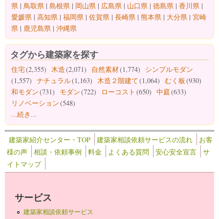
県
|
鳥取県
|
島根県
|
岡山県
|
広島県
|
山口県
|
徳島県
|
香川県
|
愛媛県
|
高知県
|
福岡県
|
佐賀県
|
長崎県
|
熊本県
|
大分県
|
宮崎
県
|
鹿児島県
|
沖縄県
タグから建築家を探す
住宅
(2,355)
木造
(2,071)
自然素材
(1,774)
シンプルモダン
(1,557)
ナチュラル
(1,163)
木造２階建て
(1,064)
むく板
(930)
和モダン
(731)
モダン
(722)
ローコスト
(650)
中庭
(633)
リノベーション
(548)
...続き...
建築家紹介センター・TOP
建築家相談依頼サービスの流れ
お客
様の声
相談・依頼事例
料金
よくある質問
安心安全宣言
サ
イトマップ
サービス
建築家相談依頼サービス