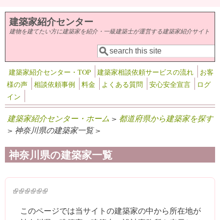
メインコンテンツに移動
建築家紹介センター
建物を建てたい方に建築家を紹介・一級建築士が運営する建築家紹介サイト
検索
検索フォーム
建築家紹介センター・TOP
建築家相談依頼サービスの流れ
お客
様の声
相談依頼事例
料金
よくある質問
安心安全宣言
ログ
イン
建築家紹介センター・ホーム
>
都道府県から建築家を探す
> 神奈川県の建築家一覧 >
神奈川県の建築家一覧
(link is external)
(link is external)
(link is external)
(link is external)
(link is external)
(link is external)
このページでは当サイトの建築家の中から所在地が