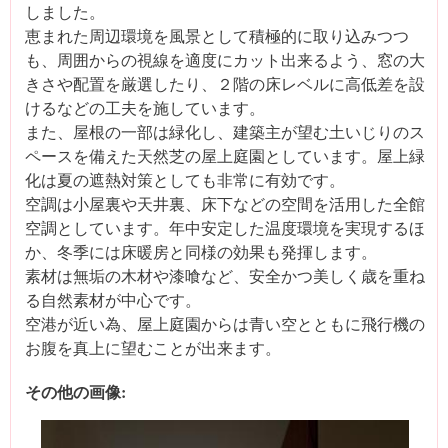
しました。
恵まれた周辺環境を風景として積極的に取り込みつつ
も、周囲からの視線を適度にカット出来るよう、窓の大
きさや配置を厳選したり、２階の床レベルに高低差を設
けるなどの工夫を施しています。
また、屋根の一部は緑化し、建築主が望む土いじりのス
ペースを備えた天然芝の屋上庭園としています。屋上緑
化は夏の遮熱対策としても非常に有効です。
空調は小屋裏や天井裏、床下などの空間を活用した全館
空調としています。年中安定した温度環境を実現するほ
か、冬季には床暖房と同様の効果も発揮します。
素材は無垢の木材や漆喰など、安全かつ美しく歳を重ね
る自然素材が中心です。
空港が近い為、屋上庭園からは青い空とともに飛行機の
お腹を真上に望むことが出来ます。
その他の画像: