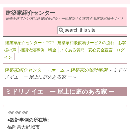
メインコンテンツに移動
建築家紹介センター
建物を建てたい方に建築家を紹介・一級建築士が運営する建築家紹介サイト
検索
検索フォーム
建築家紹介センター・TOP
建築家相談依頼サービスの流れ
お客
様の声
相談依頼事例
料金
よくある質問
安心安全宣言
ログ
イン
建築家紹介センター・ホーム
>
建築家の設計事例
> ミドリ
ノイエ ー 屋上に庭のある家 ー >
ミドリノイエ ー 屋上に庭のある家 ー
(link is external)
(link is external)
(link is external)
(link is external)
(link is external)
(link is external)
●設計事例の所在地:
福岡県大野城市