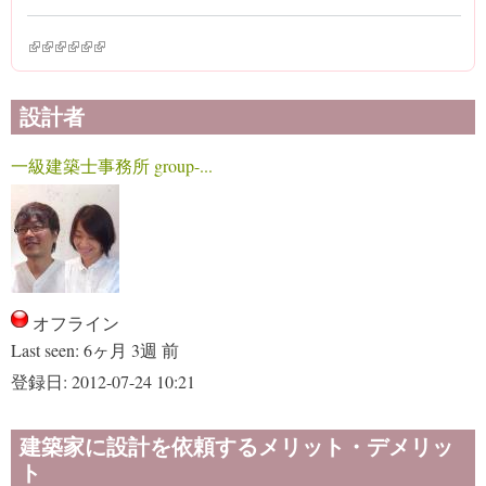
(link is external)
(link is external)
(link is external)
(link is external)
(link is external)
(link is external)
設計者
一級建築士事務所 group-...
オフライン
Last seen:
6ヶ月 3週 前
登録日:
2012-07-24 10:21
建築家に設計を依頼するメリット・デメリッ
ト