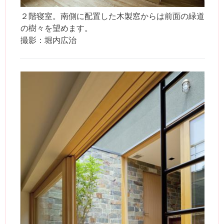
２階寝室。南側に配置した木製窓からは前面の緑道
の樹々を望めます。
撮影：堀内広治