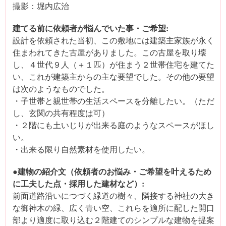
撮影：堀内広治
建てる前に依頼者が悩んでいた事・ご希望:
設計を依頼された当初、この敷地には建築主家族が永く
住まわれてきた古屋がありました。この古屋を取り壊
し、４世代９人（＋１匹）が住まう２世帯住宅を建てた
い、これが建築主からの主な要望でした。その他の要望
は次のようなものでした。
・子世帯と親世帯の生活スペースを分離したい。（ただ
し、玄関の共有程度は可）
・２階にも土いじりが出来る庭のようなスペースがほし
い。
・出来る限り自然素材を使用したい。
●建物の紹介文（依頼者のお悩み・ご希望を叶えるため
に工夫した点・採用した建材など）:
前面道路沿いにつづく緑道の樹々、隣接する神社の大き
な御神木の緑、広く青い空、これらを適所に配した開口
部より適度に取り込む２階建てのシンプルな建物を提案