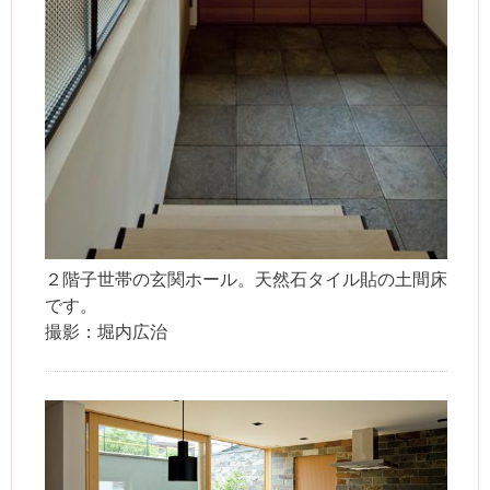
２階子世帯の玄関ホール。天然石タイル貼の土間床
です。
撮影：堀内広治