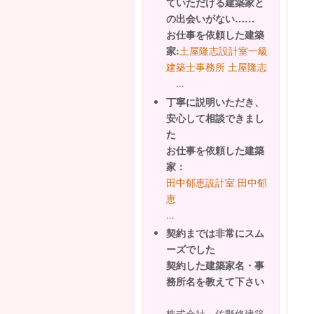
ていただける建築家と
の出会いがない……
お仕事を依頼した建築
家:
土屋隆志設計室一級
建築士事務所 土屋隆志
...
丁寧に説明いただき、
安心して相談できまし
た
お仕事を依頼した建築
家：
田中郁恵設計室 田中郁
恵
...
契約までは非常にスム
ーズでした
契約した建築家名・事
務所名を教えて下さい
株式会社 佐野修建築