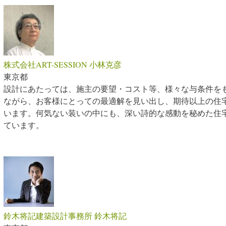
33
…
株式会社ART-SESSION 小林克彦
東京都
設計にあたっては、施主の要望・コスト等、様々な与条件を
ながら、お客様にとっての最適解を見い出し、期待以上の住
います。何気ない装いの中にも、深い詩的な感動を秘めた住
ています。
鈴木将記建築設計事務所 鈴木将記