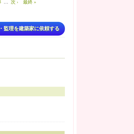
5
…
次 ›
最終 »
・監理を建築家に依頼する