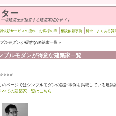
ンター
・一級建築士が運営する建築家紹介サイト
談依頼サービスの流れ
お客様の声
相談依頼事例
料金
よくある質
プルモダンが得意な建築家一覧 >
ンプルモダンが得意な建築家一覧
k is external)
ink is external)
(link is external)
(link is external)
(link is external)
(link is external)
このページではシンプルモダンの設計事例を掲載している建築
すべての建築家一覧はこちら