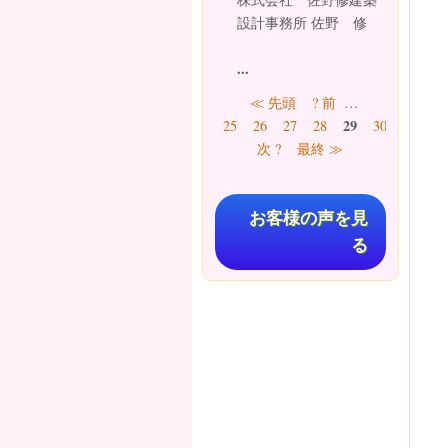
設計事務所 佐野 修
...
ページ
≪ 先頭
? 前
…
29
25
26
27
28
30
31
32
次 ?
最終 ≫
お客様の声を見
る