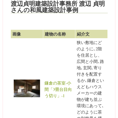
渡辺貞明建築設計事務所 渡辺 貞明
さんの和風建築設計事例
画像
建物の名称
紹介文
狭い敷地にど
のように､2階
を住居とし、
広間と小間､路
地､玄関､寄り
付きを配置す
るか､鎌倉とい
鎌倉の茶室-小
えどもハウス
間「3畳台目向
メーカーの建
う切り」-1
物が建ち並ぶ
環境にあって､
どのように茶