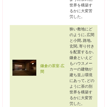
世界を構築す
るかに大変苦
労した。
狭い敷地にど
のように､広間
と小間､路地､
玄関､寄り付き
を配置するか､
鎌倉といえど
もハウスメー
鎌倉の茶室-広
カーの建物が
間
建ち並ぶ環境
にあって､どの
ように茶の別
世界を構築す
るかに大変苦
労した。