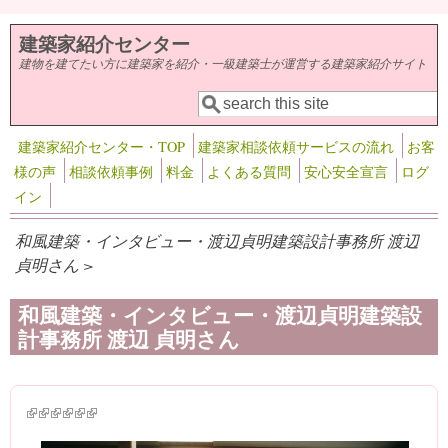
メインコンテンツに移動
建築家紹介センター
建物を建てたい方に建築家を紹介・一級建築士が運営する建築家紹介サイト
検索
検索フォーム
建築家紹介センター・TOP
建築家相談依頼サービスの流れ
お客
様の声
相談依頼事例
料金
よくある質問
安心安全宣言
ログ
イン
和風建築・インタビュー・渡辺貞明建築設計事務所 渡辺
貞明さん >
和風建築・インタビュー・渡辺貞明建築設
計事務所 渡辺 貞明さん
(link is external)
(link is external)
(link is external)
(link is external)
(link is external)
(link is external)