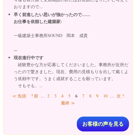
おりますので...
早く前進したい思いが強かったので……
お仕事を依頼した建築家:
一級建築士事務所SOUND 岡本 成貴
...
現在進行中です
経験豊かな方が応募してくださいました。事務所が近所だ
ったので驚きました。現在、費用の見積もりを出して戴くよ
う依頼中です。うまく成就することを願っています。
そもそも、...
ページ
6
≪ 先頭
? 前
…
2
3
4
5
7
8
9
10
…
次 ?
最終 ≫
お客様の声を見る