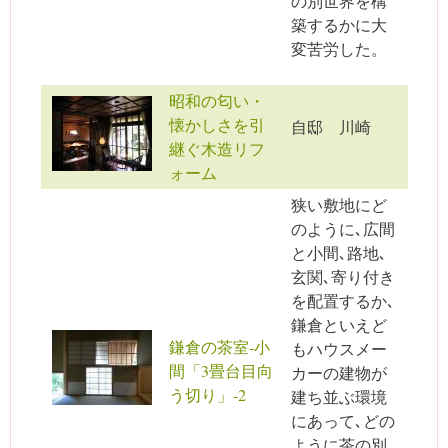
の別世界を構
築するかに大
変苦労した。
昭和の匂い・
懐かしさを引
自邸 川崎
継ぐ木造リフ
ォーム
狭い敷地にど
のように､広間
と小間､路地､
玄関､寄り付き
を配置するか､
鎌倉といえど
鎌倉の茶室-小
もハウスメー
間「3畳台目向
カーの建物が
う切り」-2
建ち並ぶ環境
にあって､どの
ように茶の別