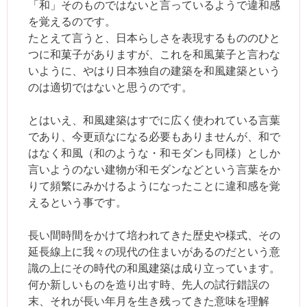
「和」そのものではないと言っているようで違和感
を覚えるのです。
たとえて言うと、日本らしさを表現するもののひと
つに和菓子がありますが、これを和風菓子と言わな
いように、やはり日本独自の建築を和風建築という
のは適切ではないと思うのです。
とはいえ、和風建築はすでに広く使われている言葉
であり、今更頑なになる必要もありませんが、和で
はなく和風（和のような・和モダンも同様）としか
言いようのない建物が和モダンなどという言葉をか
りて頻繁にみかけるようになったことに違和感を覚
えるという事です。
長い間時間をかけて培われてきた歴史や様式、その
延長線上に我々の現代の住まいがあるのだという意
識の上にその時代の和風建築は成り立っています。
何か新しいものを造り出す時、先人の試行錯誤の
末、それが長い年月を生き残ってきた意味を理解