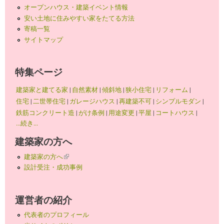
オープンハウス・建築イベント情報
安い土地に住みやすい家をたてる方法
寄稿一覧
サイトマップ
特集ページ
建築家と建てる家
|
自然素材
|
傾斜地
|
狭小住宅
|
リフォーム
|
住宅
|
二世帯住宅
|
ガレージハウス
|
再建築不可
|
シンプルモダン
|
鉄筋コンクリート造
|
がけ条例
|
用途変更
|
平屋
|
コートハウス
|
...続き...
建築家の方へ
建築家の方へ
(link is external)
設計受注・成功事例
運営者の紹介
代表者のプロフィール