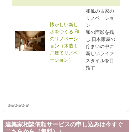
和風の古家の
リノベーショ
懐かしい新し
ン
さをつくる 和
和の面影を残
のリノベーシ
し,日本家屋の
ョン（木造１
佇まいの中に
戸建てリノベ
新しいライフ
ーション）
スタイルを目
指す
(link is external)
(link is external)
(link is external)
(link is external)
(link is external)
(link is external)
建築家相談依頼サービスの申し込みは今すぐ
こちらから（無料）↓