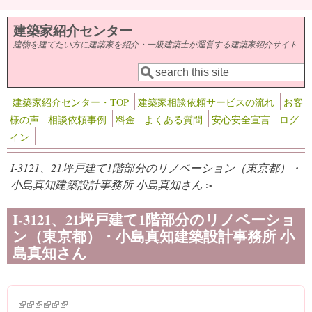
メインコンテンツに移動
建築家紹介センター
建物を建てたい方に建築家を紹介・一級建築士が運営する建築家紹介サイト
検索
検索フォーム
建築家紹介センター・TOP
建築家相談依頼サービスの流れ
お客
様の声
相談依頼事例
料金
よくある質問
安心安全宣言
ログ
イン
I-3121、21坪戸建て1階部分のリノベーション（東京都）・
小島真知建築設計事務所 小島真知さん >
I-3121、21坪戸建て1階部分のリノベーショ
ン（東京都）・小島真知建築設計事務所 小
島真知さん
(link is external)
(link is external)
(link is external)
(link is external)
(link is external)
(link is external)