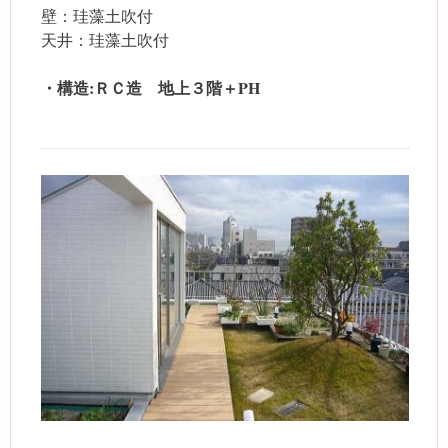
壁：珪藻土吹付
天井：珪藻土吹付
・構造:ＲＣ造 地上３階＋PH