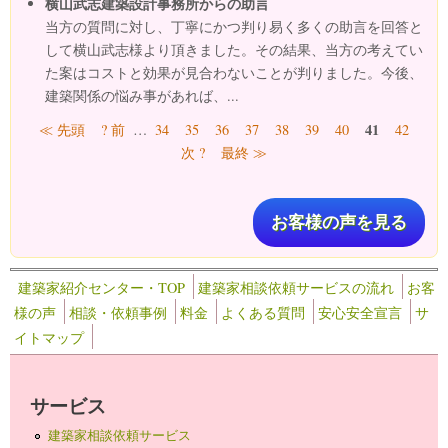
横山武志建築設計事務所からの助言
当方の質問に対し、丁寧にかつ判り易く多くの助言を回答と
して横山武志様より頂きました。その結果、当方の考えてい
た案はコストと効果が見合わないことが判りました。今後、
建築関係の悩み事があれば、...
ページ
41
≪ 先頭
? 前
…
34
35
36
37
38
39
40
42
次 ?
最終 ≫
お客様の声を見る
建築家紹介センター・TOP
建築家相談依頼サービスの流れ
お客
様の声
相談・依頼事例
料金
よくある質問
安心安全宣言
サ
イトマップ
サービス
建築家相談依頼サービス