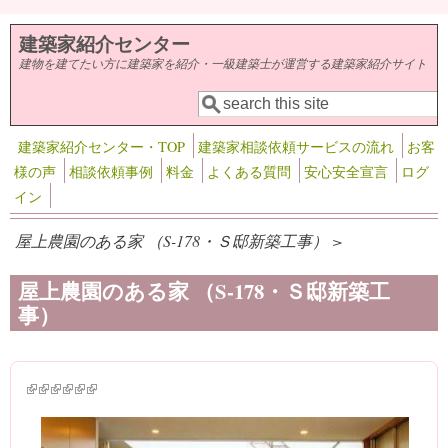
メインコンテンツに移動
建築家紹介センター
建物を建てたい方に建築家を紹介・一級建築士が運営する建築家紹介サイト
検索
検索フォーム
建築家紹介センター・TOP
建築家相談依頼サービスの流れ
お客
様の声
相談依頼事例
料金
よくある質問
安心安全宣言
ログ
イン
屋上農園のある家 （S-178・Ｓ邸新築工事） >
屋上農園のある家 （S-178・Ｓ邸新築工
事）
(link is external)
(link is external)
(link is external)
(link is external)
(link is external)
(link is external)