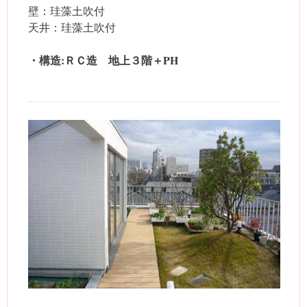
壁：珪藻土吹付
天井：珪藻土吹付
・構造:ＲＣ造 地上３階＋PH