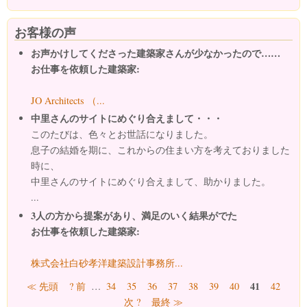
お客様の声
お声かけしてくださった建築家さんが少なかったので……
お仕事を依頼した建築家:
JO Architects （...
中里さんのサイトにめぐり合えまして・・・
このたびは、色々とお世話になりました。
息子の結婚を期に、これからの住まい方を考えておりました
時に、
中里さんのサイトにめぐり合えまして、助かりました。
...
3人の方から提案があり、満足のいく結果がでた
お仕事を依頼した建築家:
株式会社白砂孝洋建築設計事務所...
ページ
41
≪ 先頭
? 前
…
34
35
36
37
38
39
40
42
次 ?
最終 ≫