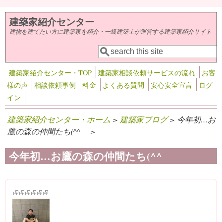
メインコンテンツに移動
建築家紹介センター
建物を建てたい方に建築家を紹介・一級建築士が運営する建築家紹介サイト
検索
検索フォーム
建築家紹介センター・TOP
建築家相談依頼サービスの流れ
お客
様の声
相談依頼事例
料金
よくある質問
安心安全宣言
ログ
イン
建築家紹介センター・ホーム
>
建築家ブログ
> 今年初…お
鷹の森の仲間たち(^^ゞ >
今年初…お鷹の森の仲間たち(^^ゞ
(link is external)
(link is external)
(link is external)
(link is external)
(link is external)
(link is external)