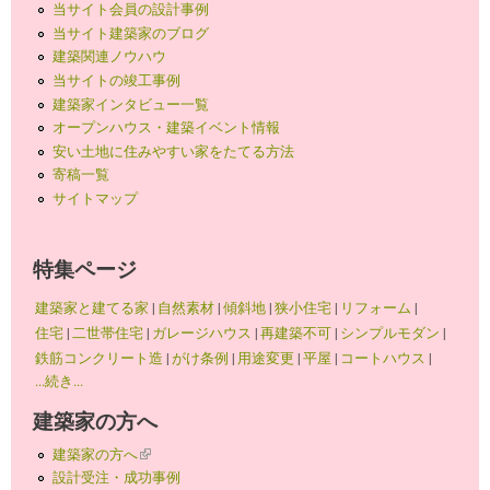
当サイト会員の設計事例
当サイト建築家のブログ
建築関連ノウハウ
当サイトの竣工事例
建築家インタビュー一覧
オープンハウス・建築イベント情報
安い土地に住みやすい家をたてる方法
寄稿一覧
サイトマップ
特集ページ
建築家と建てる家
|
自然素材
|
傾斜地
|
狭小住宅
|
リフォーム
|
住宅
|
二世帯住宅
|
ガレージハウス
|
再建築不可
|
シンプルモダン
|
鉄筋コンクリート造
|
がけ条例
|
用途変更
|
平屋
|
コートハウス
|
...続き...
建築家の方へ
建築家の方へ
(link is external)
設計受注・成功事例