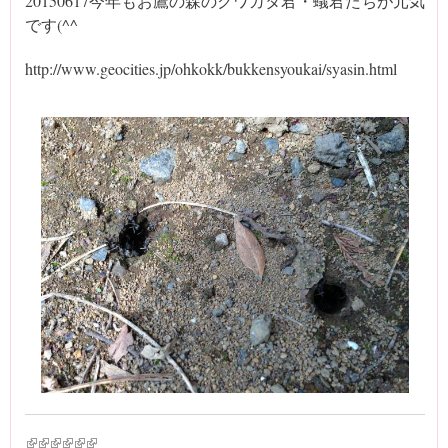
20150617今年もお鷹の森のクワガタ君・蟻君たちが元気
です(^^ゞ
http://www.geocities.jp/ohkokk/bukkensyoukai/syasin.html
(link is external)
(link is external)
(link is external)
(link is external)
(link is external)
(link is external)