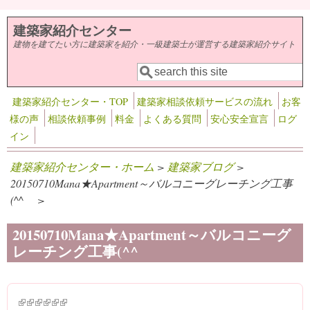
メインコンテンツに移動
建築家紹介センター
建物を建てたい方に建築家を紹介・一級建築士が運営する建築家紹介サイト
検索
検索フォーム
建築家紹介センター・TOP
建築家相談依頼サービスの流れ
お客
様の声
相談依頼事例
料金
よくある質問
安心安全宣言
ログ
イン
建築家紹介センター・ホーム
>
建築家ブログ
>
20150710Mana★Apartment～バルコニーグレーチング工事
(^^ゞ >
20150710Mana★Apartment～バルコニーグ
レーチング工事(^^ゞ
(link is external)
(link is external)
(link is external)
(link is external)
(link is external)
(link is external)