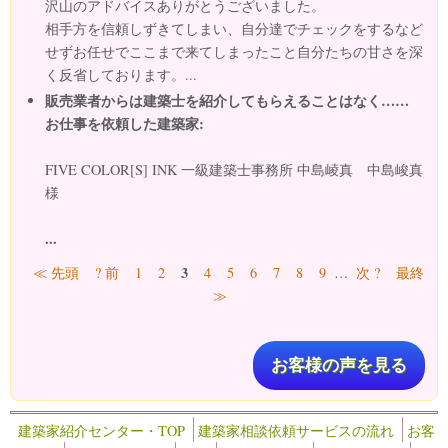
沢山のアドバイスありがとうございました。
相手方を信頼しずきてしまい、自分達でチェックをするなど
せずお任せでここまで来てしまったこと自分たちの甘さを深
く反省しております。...
販売業者からは建築士を紹介してもらえることはなく……
お仕事を依頼した建築家:
FIVE COLOR[S] INK 一級建築士事務所 中島崚真 中島峻真
様
...
ページ
3
≪ 先頭
? 前
1
2
4
5
6
7
8
9
…
次 ?
最終
≫
お客様の声を見る
建築家紹介センター・TOP
建築家相談依頼サービスの流れ
お客