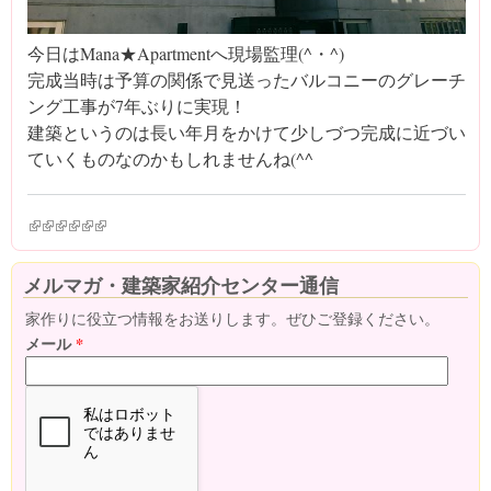
今日はMana★Apartmentへ現場監理(^・^)
完成当時は予算の関係で見送ったバルコニーのグレーチ
ング工事が7年ぶりに実現！
建築というのは長い年月をかけて少しづつ完成に近づい
ていくものなのかもしれませんね(^^ゞ
(link is external)
(link is external)
(link is external)
(link is external)
(link is external)
(link is external)
メルマガ・建築家紹介センター通信
家作りに役立つ情報をお送りします。ぜひご登録ください。
メール
*