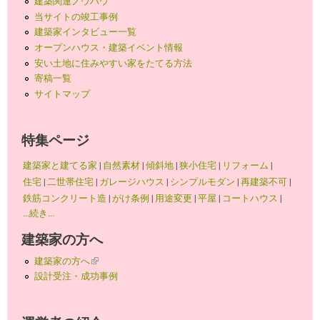
建築関連ノウハウ
当サイトの竣工事例
建築家インタビュー一覧
オープンハウス・建築イベント情報
安い土地に住みやすい家をたてる方法
寄稿一覧
サイトマップ
特集ページ
建築家と建てる家
|
自然素材
|
傾斜地
|
狭小住宅
|
リフォーム
|
住宅
|
二世帯住宅
|
ガレージハウス
|
シンプルモダン
|
再建築不可
|
鉄筋コンクリート造
|
がけ条例
|
用途変更
|
平屋
|
コートハウス
|
...続き...
建築家の方へ
建築家の方へ
(link is external)
設計受注・成功事例