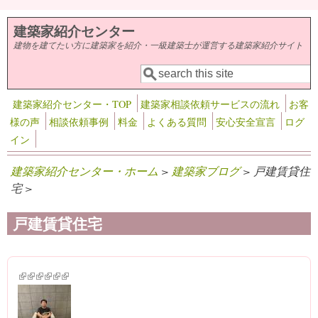
メインコンテンツに移動
建築家紹介センター
建物を建てたい方に建築家を紹介・一級建築士が運営する建築家紹介サイト
検索
検索フォーム
建築家紹介センター・TOP
建築家相談依頼サービスの流れ
お客
様の声
相談依頼事例
料金
よくある質問
安心安全宣言
ログ
イン
建築家紹介センター・ホーム
>
建築家ブログ
> 戸建賃貸住
宅 >
戸建賃貸住宅
(link is external)
(link is external)
(link is external)
(link is external)
(link is external)
(link is external)