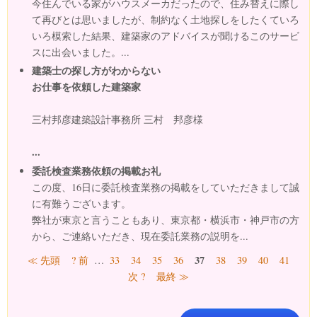
今住んでいる家がハウスメーカだったので、住み替えに際し
て再びとは思いましたが、制約なく土地探しをしたくていろ
いろ模索した結果、建築家のアドバイスが聞けるこのサービ
スに出会いました。...
建築士の探し方がわからない
お仕事を依頼した建築家
三村邦彦建築設計事務所 三村 邦彦様
...
委託検査業務依頼の掲載お礼
この度、16日に委託検査業務の掲載をしていただきまして誠
に有難うございます。
弊社が東京と言うこともあり、東京都・横浜市・神戸市の方
から、ご連絡いただき、現在委託業務の説明を...
ページ
37
≪ 先頭
? 前
…
33
34
35
36
38
39
40
41
次 ?
最終 ≫