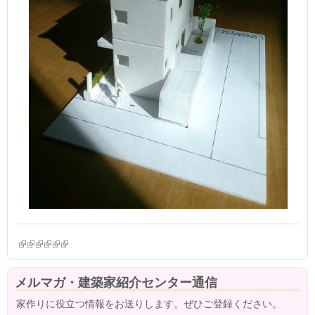
(link is external)
(link is external)
(link is external)
(link is external)
(link is external)
(link is external)
メルマガ・建築家紹介センター通信
家作りに役立つ情報をお送りします。ぜひご登録ください。