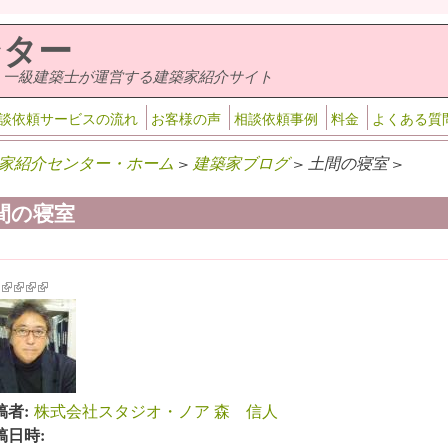
ンター
・一級建築士が運営する建築家紹介サイト
談依頼サービスの流れ
お客様の声
相談依頼事例
料金
よくある質
家紹介センター・ホーム
>
建築家ブログ
> 土間の寝室 >
間の寝室
k is external)
ink is external)
(link is external)
(link is external)
(link is external)
(link is external)
稿者:
株式会社スタジオ・ノア 森 信人
稿日時: