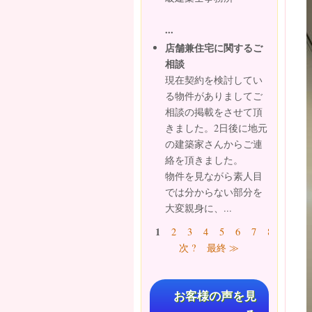
...
店舗兼住宅に関するご
相談
現在契約を検討してい
る物件がありましてご
相談の掲載をさせて頂
きました。2日後に地元
の建築家さんからご連
絡を頂きました。
物件を見ながら素人目
では分からない部分を
大変親身に、...
ページ
1
2
3
4
5
6
7
8
9
…
次 ?
最終 ≫
お客様の声を見