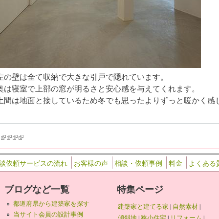
左の壁は全て収納で大きな引戸で隠れています。
奥は寝室で上部の窓が明るさと安心感を与えてくれます。
土間は地面と接しているため冬でも思ったよりずっと暖かく感
k is external)
ink is external)
(link is external)
(link is external)
(link is external)
(link is external)
談依頼サービスの流れ
お客様の声
相談・依頼事例
料金
よくある
ブログなど一覧
特集ページ
都道府県から建築家を探す
建築家と建てる家
|
自然素材
|
当サイト会員の設計事例
傾斜地
|
狭小住宅
|
リフォーム
|