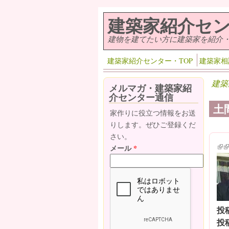
メインコンテンツに移動
建築家紹介セ
建物を建てたい方に建築家を紹介
建築家紹介センター・TOP
建築家相
建築
メルマガ・建築家紹
介センター通信
土
家作りに役立つ情報をお送
りします。ぜひご登録くだ
さい。
(lin
(l
メール
*
投
投