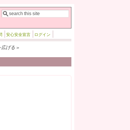
検索
検索フォーム
問
安心安全宣言
ログイン
広げる >