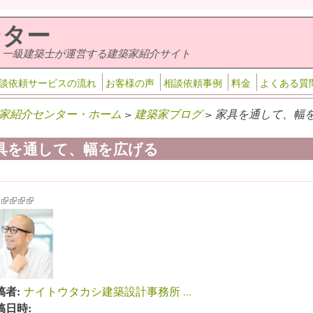
ンター
・一級建築士が運営する建築家紹介サイト
談依頼サービスの流れ
お客様の声
相談依頼事例
料金
よくある質
家紹介センター・ホーム
>
建築家ブログ
> 家具を通して、幅を
具を通して、幅を広げる
k is external)
ink is external)
(link is external)
(link is external)
(link is external)
(link is external)
稿者:
ナイトウタカシ建築設計事務所 ...
稿日時: