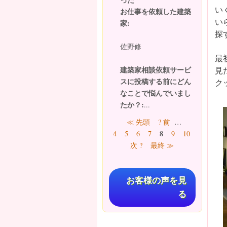
い
お仕事を依頼した建築
い
家:
探
佐野修
最
建築家相談依頼サービ
見
スに投稿する前にどん
ク
なことで悩んでいまし
たか？:
...
ページ
≪ 先頭
? 前
…
8
4
5
6
7
9
10
11
12
次 ?
最終 ≫
お客様の声を見
る