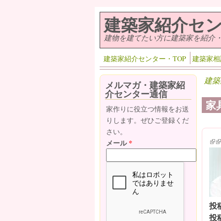
メインコンテンツに移動
建築家紹介セ
建物を建てたい方に建築家を紹介
建築家紹介センター・TOP
建築家相
建築
メルマガ・建築家紹
介センター通信
家
家作りに役立つ情報をお送
りします。ぜひご登録くだ
さい。
(lin
(l
メール
*
投
投