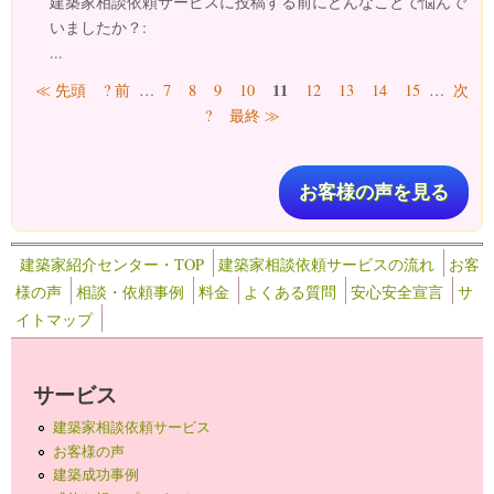
建築家相談依頼サービスに投稿する前にどんなことで悩んで
いましたか？:
...
ページ
11
≪ 先頭
? 前
…
7
8
9
10
12
13
14
15
…
次
?
最終 ≫
お客様の声を見る
建築家紹介センター・TOP
建築家相談依頼サービスの流れ
お客
様の声
相談・依頼事例
料金
よくある質問
安心安全宣言
サ
イトマップ
サービス
建築家相談依頼サービス
お客様の声
建築成功事例