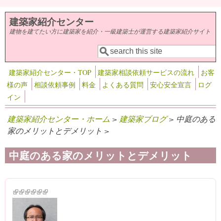
メインコンテンツに移動
建築家紹介センター
建物を建てたい方に建築家を紹介・一級建築士が運営する建築家紹介サイト
検索
検索フォーム
建築家紹介センター・TOP
建築家相談依頼サービスの流れ
お客
様の声
相談依頼事例
料金
よくある質問
安心安全宣言
ログ
イン
建築家紹介センター・ホーム
>
建築家ブログ
> 中庭のある
家のメリットとデメリット >
中庭のある家のメリットとデメリット
(link is external)
(link is external)
(link is external)
(link is external)
(link is external)
(link is external)