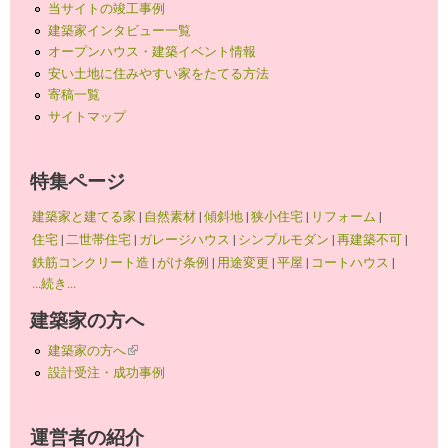
当サイトの竣工事例
建築家インタビュー一覧
オープンハウス・建築イベント情報
安い土地に住みやすい家をたてる方法
寄稿一覧
サイトマップ
特集ページ
建築家と建てる家
|
自然素材
|
傾斜地
|
狭小住宅
|
リフォーム
|
住宅
|
二世帯住宅
|
ガレージハウス
|
シンプルモダン
|
再建築不可
|
鉄筋コンクリート造
|
がけ条例
|
用途変更
|
平屋
|
コートハウス
|
...続き...
建築家の方へ
建築家の方へ
(link is external)
設計受注・成功事例
運営者の紹介