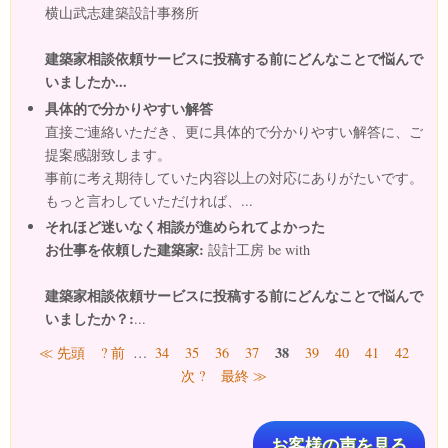
横山武志建築設計事務所
建築家相談依頼サービスに投稿する前にどんなことで悩んで
いましたか...
具体的で分かりやすい解答
直接ご連絡いただき、更に具体的で分かりやすい解答に、ご
提案感謝致します。
事前に考え期待していた内容以上の対応にありがたいです。
もっと言わしていただければ、...
それほど迷いなく相談が進められてよかった
お仕事を依頼した建築家:
設計工房 be with
建築家相談依頼サービスに投稿する前にどんなことで悩んで
いましたか？:
...
ページ
38
≪ 先頭
? 前
…
34
35
36
37
39
40
41
42
次 ?
最終 ≫
お客様の声を見る