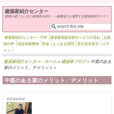
メインコンテンツに移動
建築家紹介センター
建物を建てたい方に建築家を紹介・一級建築士が運営する建築家紹介サイト
検索
検索フォーム
建築家紹介センター・TOP
建築家相談依頼サービスの流れ
お客
様の声
相談依頼事例
料金
よくある質問
安心安全宣言
ログ
イン
建築家紹介センター・ホーム
>
建築家ブログ
> 中庭のある
家のメリット、デメリット >
中庭のある家のメリット、デメリット
(link is external)
(link is external)
(link is external)
(link is external)
(link is external)
(link is external)