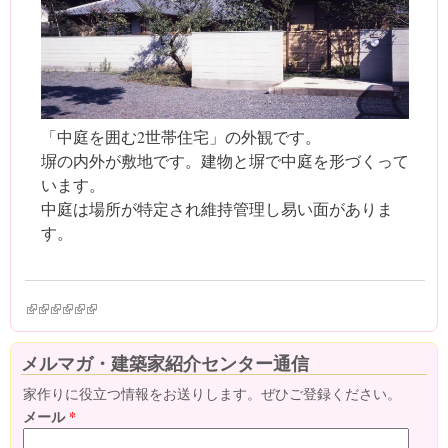
「中庭を囲む2世帯住宅」の外観です。
塀の内外が敷地です。建物と塀で中庭を形づくって
います。
中庭は場所が特定され維持管理し易い面がありま
す。
(link is external)
(link is external)
(link is external)
(link is external)
(link is external)
(link is external)
メルマガ・建築家紹介センター通信
家作りに役立つ情報をお送りします。ぜひご登録ください。
メール
*