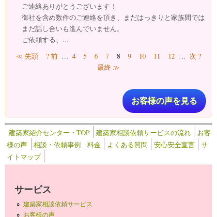
ご連絡ありがとうございます！
御社を含め数件のご連絡を頂き、まだはっきりと家族間では
まだ話し合いも進んでいません。
ご依頼する、...
ページ
8
≪ 先頭
? 前
…
4
5
6
7
9
10
11
12
…
次 ?
最終 ≫
お客様の声を見る
建築家紹介センター・TOP
建築家相談依頼サービスの流れ
お客
様の声
相談・依頼事例
料金
よくある質問
安心安全宣言
サ
イトマップ
サービス
建築家相談依頼サービス
お客様の声