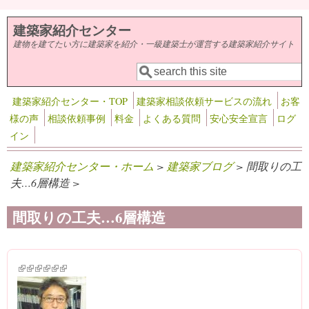
メインコンテンツに移動
建築家紹介センター
建物を建てたい方に建築家を紹介・一級建築士が運営する建築家紹介サイト
検索
検索フォーム
建築家紹介センター・TOP
建築家相談依頼サービスの流れ
お客
様の声
相談依頼事例
料金
よくある質問
安心安全宣言
ログ
イン
建築家紹介センター・ホーム
>
建築家ブログ
> 間取りの工
夫…6層構造 >
間取りの工夫…6層構造
(link is external)
(link is external)
(link is external)
(link is external)
(link is external)
(link is external)