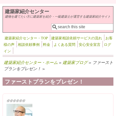
メインコンテンツに移動
建築家紹介センター
建物を建てたい方に建築家を紹介・一級建築士が運営する建築家紹介サイト
検索
検索フォーム
建築家紹介センター・TOP
建築家相談依頼サービスの流れ
お客
様の声
相談依頼事例
料金
よくある質問
安心安全宣言
ログ
イン
建築家紹介センター・ホーム
>
建築家ブログ
> ファースト
プランをプレゼン！ >
ファーストプランをプレゼン！
(link is external)
(link is external)
(link is external)
(link is external)
(link is external)
(link is external)