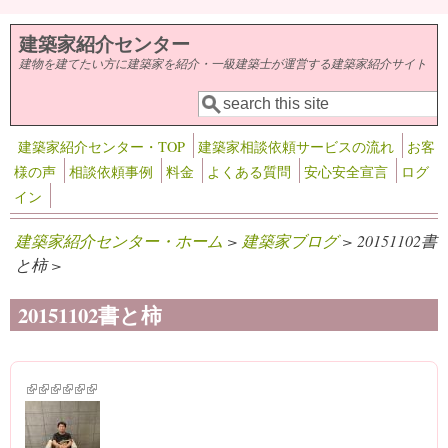
メインコンテンツに移動
建築家紹介センター
建物を建てたい方に建築家を紹介・一級建築士が運営する建築家紹介サイト
検索
検索フォーム
建築家紹介センター・TOP
建築家相談依頼サービスの流れ
お客
様の声
相談依頼事例
料金
よくある質問
安心安全宣言
ログ
イン
建築家紹介センター・ホーム
>
建築家ブログ
> 20151102書
と柿 >
20151102書と柿
(link is external)
(link is external)
(link is external)
(link is external)
(link is external)
(link is external)