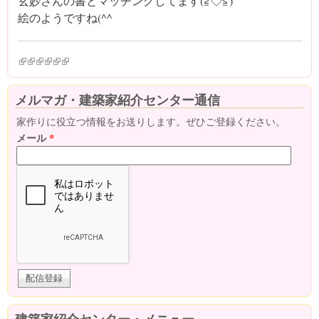
玄妙さんの書とマッチングしてます(≧◇≦)
絵のようですね(^^ゞ
(link is external)
(link is external)
(link is external)
(link is external)
(link is external)
(link is external)
メルマガ・建築家紹介センター通信
家作りに役立つ情報をお送りします。ぜひご登録ください。
メール
*
建築家紹介センター・メニュー