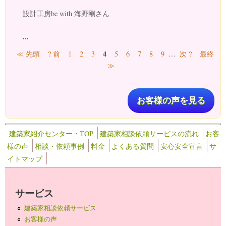
設計工房be with 海野剛さん
...
ページ
4
≪ 先頭
? 前
1
2
3
5
6
7
8
9
…
次 ?
最終
≫
お客様の声を見る
建築家紹介センター・TOP
建築家相談依頼サービスの流れ
お客
様の声
相談・依頼事例
料金
よくある質問
安心安全宣言
サ
イトマップ
サービス
建築家相談依頼サービス
お客様の声