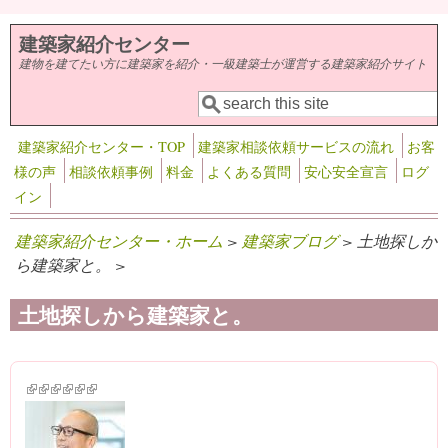
メインコンテンツに移動
建築家紹介センター
建物を建てたい方に建築家を紹介・一級建築士が運営する建築家紹介サイト
検索
検索フォーム
建築家紹介センター・TOP
建築家相談依頼サービスの流れ
お客
様の声
相談依頼事例
料金
よくある質問
安心安全宣言
ログ
イン
建築家紹介センター・ホーム
>
建築家ブログ
> 土地探しか
ら建築家と。 >
土地探しから建築家と。
(link is external)
(link is external)
(link is external)
(link is external)
(link is external)
(link is external)