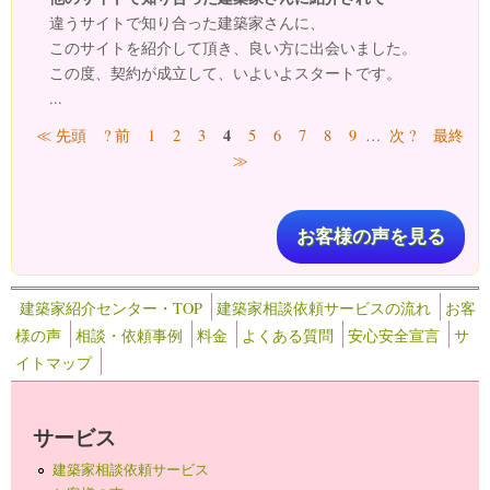
違うサイトで知り合った建築家さんに、
このサイトを紹介して頂き、良い方に出会いました。
この度、契約が成立して、いよいよスタートです。
...
ページ
4
≪ 先頭
? 前
1
2
3
5
6
7
8
9
…
次 ?
最終
≫
お客様の声を見る
建築家紹介センター・TOP
建築家相談依頼サービスの流れ
お客
様の声
相談・依頼事例
料金
よくある質問
安心安全宣言
サ
イトマップ
サービス
建築家相談依頼サービス