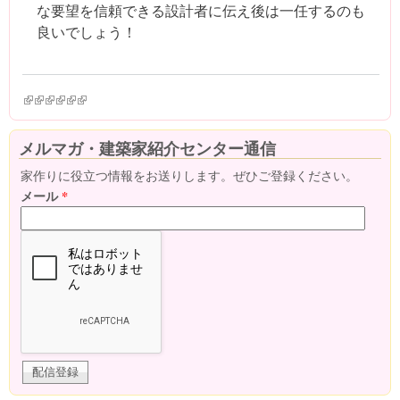
な要望を信頼できる設計者に伝え後は一任するのも
良いでしょう！
(link is external)
(link is external)
(link is external)
(link is external)
(link is external)
(link is external)
メルマガ・建築家紹介センター通信
家作りに役立つ情報をお送りします。ぜひご登録ください。
メール
*