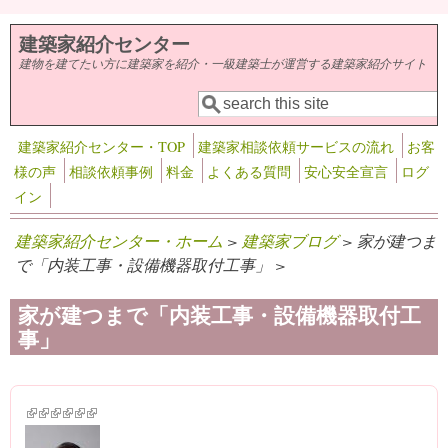
メインコンテンツに移動
建築家紹介センター
建物を建てたい方に建築家を紹介・一級建築士が運営する建築家紹介サイト
検索
検索フォーム
建築家紹介センター・TOP
建築家相談依頼サービスの流れ
お客
様の声
相談依頼事例
料金
よくある質問
安心安全宣言
ログ
イン
建築家紹介センター・ホーム
>
建築家ブログ
> 家が建つま
で「内装工事・設備機器取付工事」 >
家が建つまで「内装工事・設備機器取付工
事」
(link is external)
(link is external)
(link is external)
(link is external)
(link is external)
(link is external)