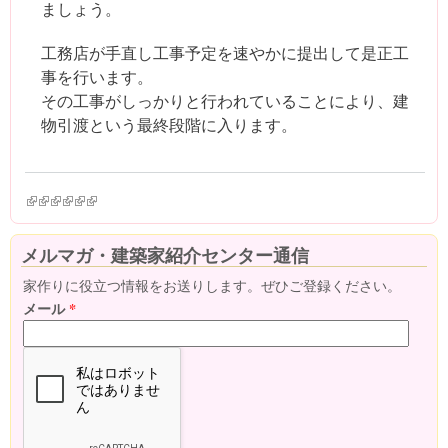
ましょう。
工務店が手直し工事予定を速やかに提出して是正工
事を行います。
その工事がしっかりと行われていることにより、建
物引渡という最終段階に入ります。
(link is external)
(link is external)
(link is external)
(link is external)
(link is external)
(link is external)
メルマガ・建築家紹介センター通信
家作りに役立つ情報をお送りします。ぜひご登録ください。
メール
*