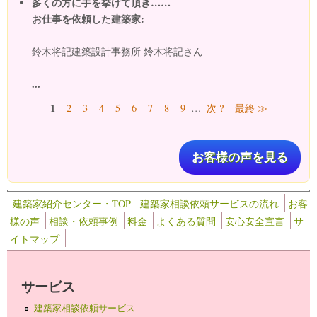
多くの方に手を挙げて頂き……
お仕事を依頼した建築家:
鈴木将記建築設計事務所 鈴木将記さん
...
ページ
1
2
3
4
5
6
7
8
9
…
次 ?
最終 ≫
お客様の声を見る
建築家紹介センター・TOP
建築家相談依頼サービスの流れ
お客
様の声
相談・依頼事例
料金
よくある質問
安心安全宣言
サ
イトマップ
サービス
建築家相談依頼サービス