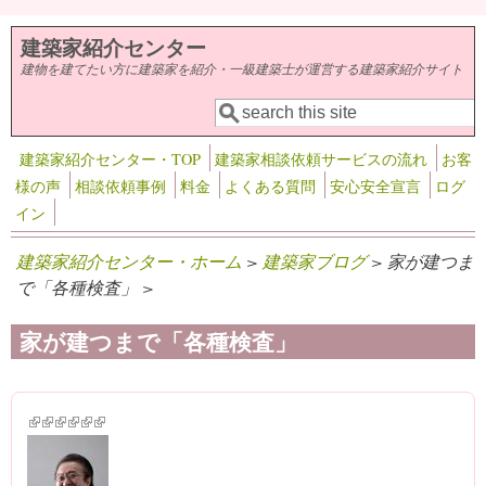
メインコンテンツに移動
建築家紹介センター
建物を建てたい方に建築家を紹介・一級建築士が運営する建築家紹介サイト
検索
検索フォーム
建築家紹介センター・TOP
建築家相談依頼サービスの流れ
お客
様の声
相談依頼事例
料金
よくある質問
安心安全宣言
ログ
イン
建築家紹介センター・ホーム
>
建築家ブログ
> 家が建つま
で「各種検査」 >
家が建つまで「各種検査」
(link is external)
(link is external)
(link is external)
(link is external)
(link is external)
(link is external)