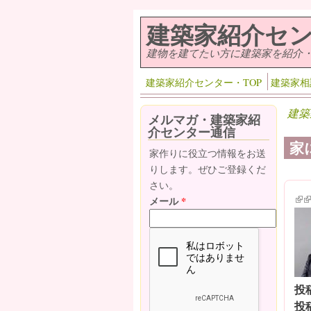
メインコンテンツに移動
建築家紹介セ
建物を建てたい方に建築家を紹介
建築家紹介センター・TOP
建築家相
建築
メルマガ・建築家紹
介センター通信
家
家作りに役立つ情報をお送
りします。ぜひご登録くだ
さい。
(lin
(l
メール
*
投
投