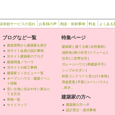
談依頼サービスの流れ
お客様の声
相談・依頼事例
料金
よくある
ブログなど一覧
特集ページ
都道府県から建築家を探す
建築家と建てる家
|
自然素材
|
当サイト会員の設計事例
傾斜地
|
狭小住宅
|
リフォーム
|
当サイト建築家のブログ
住宅
|
二世帯住宅
|
建築関連ノウハウ
ガレージハウス
|
再建築不可
|
当サイトの竣工事例
シンプルモダン
|
建築家インタビュー一覧
鉄筋コンクリート造
|
がけ条例
|
オープンハウス・建築イベン
用途変更
|
平屋
|
コートハウス
|
ト情報
...続き...
安い土地に住みやすい家をた
てる方法
建築家の方へ
寄稿一覧
建築家の方へ
(link is external)
サイトマップ
設計受注・成功事例