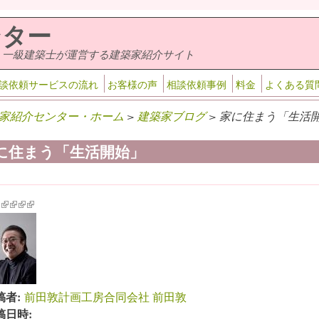
ンター
・一級建築士が運営する建築家紹介サイト
談依頼サービスの流れ
お客様の声
相談依頼事例
料金
よくある質
家紹介センター・ホーム
>
建築家ブログ
> 家に住まう「生活開
に住まう「生活開始」
k is external)
ink is external)
(link is external)
(link is external)
(link is external)
(link is external)
稿者:
前田敦計画工房合同会社 前田敦
稿日時: