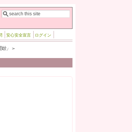
検索
検索フォーム
問
安心安全宣言
ログイン
始」 >