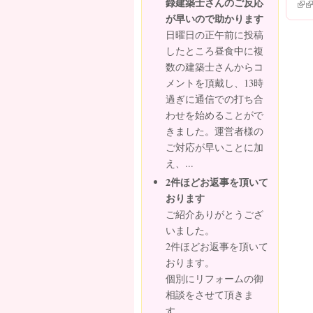
録建築士さんのご反応
(lin
(l
が早いので助かります
日曜日の正午前に投稿
したところ昼食中に複
数の建築士さんからコ
メントを頂戴し、13時
過ぎに通信での打ち合
わせを始めることがで
きました。運営者様の
ご対応が早いことに加
え、...
2件ほどお返事を頂いて
おります
ご紹介ありがとうござ
いました。
2件ほどお返事を頂いて
おります。
個別にリフォームの御
相談をさせて頂きま
す。