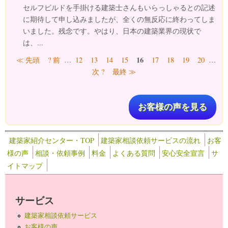
セルフビルドを手掛ける建築士さんもいらっしゃるとの記述
に期待して申し込みましたが、全くの無反応に終わってしま
いました。残念です。やはり、日本の建築業界の現状で
は、...
ページ
16
≪ 先頭
? 前
…
12
13
14
15
17
18
19
20
…
次 ?
最終 ≫
お客様の声を見る
建築家紹介センター・TOP
建築家相談依頼サービスの流れ
お客
様の声
相談・依頼事例
料金
よくある質問
安心安全宣言
サ
イトマップ
サービス
建築家相談依頼サービス
お客様の声