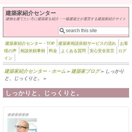
メインコンテンツに移動
建築家紹介センター
建物を建てたい方に建築家を紹介・一級建築士が運営する建築家紹介サイト
検索
検索フォーム
建築家紹介センター・TOP
建築家相談依頼サービスの流れ
お客
様の声
相談依頼事例
料金
よくある質問
安心安全宣言
ログ
イン
建築家紹介センター・ホーム
>
建築家ブログ
> しっかり
と、じっくりと。 >
しっかりと、じっくりと。
(link is external)
(link is external)
(link is external)
(link is external)
(link is external)
(link is external)