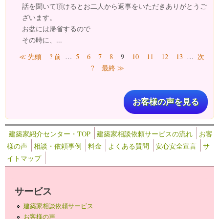
話を聞いて頂けるとお二人から返事をいただきありがとうご
ざいます。
お盆には帰省するので
その時に、...
ページ
9
≪ 先頭
? 前
…
5
6
7
8
10
11
12
13
…
次
?
最終 ≫
お客様の声を見る
建築家紹介センター・TOP
建築家相談依頼サービスの流れ
お客
様の声
相談・依頼事例
料金
よくある質問
安心安全宣言
サ
イトマップ
サービス
建築家相談依頼サービス
お客様の声