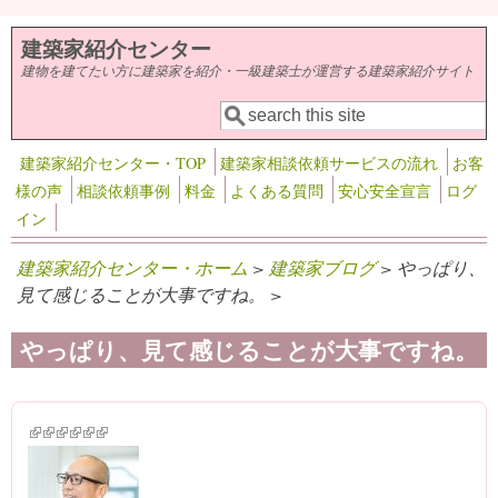
メインコンテンツに移動
建築家紹介センター
建物を建てたい方に建築家を紹介・一級建築士が運営する建築家紹介サイト
検索
検索フォーム
建築家紹介センター・TOP
建築家相談依頼サービスの流れ
お客
様の声
相談依頼事例
料金
よくある質問
安心安全宣言
ログ
イン
建築家紹介センター・ホーム
>
建築家ブログ
> やっぱり、
見て感じることが大事ですね。 >
やっぱり、見て感じることが大事ですね。
(link is external)
(link is external)
(link is external)
(link is external)
(link is external)
(link is external)