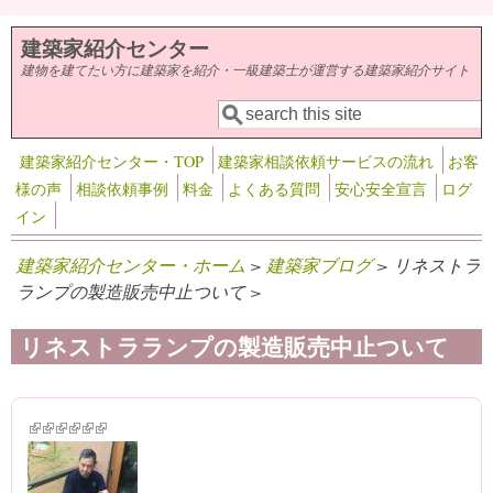
メインコンテンツに移動
建築家紹介センター
建物を建てたい方に建築家を紹介・一級建築士が運営する建築家紹介サイト
検索
検索フォーム
建築家紹介センター・TOP
建築家相談依頼サービスの流れ
お客
様の声
相談依頼事例
料金
よくある質問
安心安全宣言
ログ
イン
建築家紹介センター・ホーム
>
建築家ブログ
> リネストラ
ランプの製造販売中止ついて >
リネストラランプの製造販売中止ついて
(link is external)
(link is external)
(link is external)
(link is external)
(link is external)
(link is external)