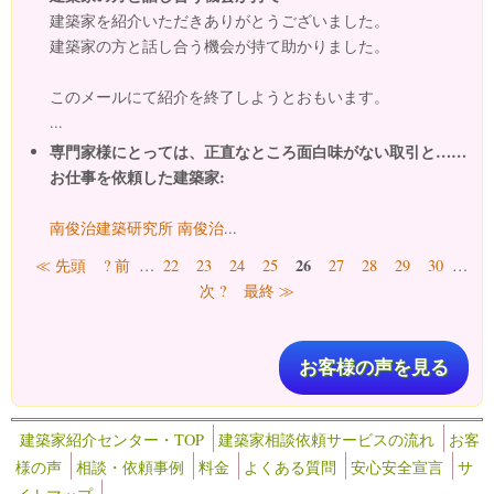
建築家を紹介いただきありがとうございました。
建築家の方と話し合う機会が持て助かりました。
このメールにて紹介を終了しようとおもいます。
...
専門家様にとっては、正直なところ面白味がない取引と……
お仕事を依頼した建築家:
南俊治建築研究所 南俊治
...
ページ
26
≪ 先頭
? 前
…
22
23
24
25
27
28
29
30
…
次 ?
最終 ≫
お客様の声を見る
建築家紹介センター・TOP
建築家相談依頼サービスの流れ
お客
様の声
相談・依頼事例
料金
よくある質問
安心安全宣言
サ