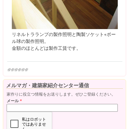
リネルトラランプの製作照明と陶製ソケット+ボー
ル球の製作照明。
金額のほとんどは製作工賃です。
(link is external)
(link is external)
(link is external)
(link is external)
(link is external)
(link is external)
メルマガ・建築家紹介センター通信
家作りに役立つ情報をお送りします。ぜひご登録ください。
メール
*