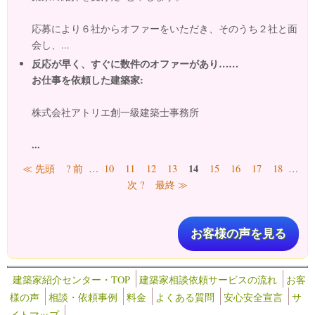
応募により６社からオファーをいただき、そのうち２社と面
会し、...
反応が早く、すぐに数件のオファーがあり……
お仕事を依頼した建築家:
株式会社アトリエ創一級建築士事務所
...
ページ
14
≪ 先頭
? 前
…
10
11
12
13
15
16
17
18
…
次 ?
最終 ≫
お客様の声を見る
建築家紹介センター・TOP
建築家相談依頼サービスの流れ
お客
様の声
相談・依頼事例
料金
よくある質問
安心安全宣言
サ
イトマップ