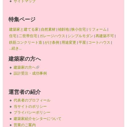
サイトマップ
特集ページ
建築家と建てる家
|
自然素材
|
傾斜地
|
狭小住宅
|
リフォーム
|
住宅
|
二世帯住宅
|
ガレージハウス
|
シンプルモダン
|
再建築不可
|
鉄筋コンクリート造
|
がけ条例
|
用途変更
|
平屋
|
コートハウス
|
...続き...
建築家の方へ
建築家の方へ
(link is external)
設計受注・成功事例
運営者の紹介
代表者のプロフィール
当サイトのポリシー
プライバシーポリシー
建築家紹介センターについて
営業のご案内