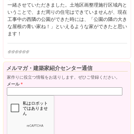
一緒させていただきました。土地区画整理施行区域内と
いうことで、まだ周りの住宅はできていませんが、現在
工事中の西隣の公園ができた時には、「公園の隣の大き
な屋根の青い家ね！」といえるような家ができたと思い
ます！
(link is external)
(link is external)
(link is external)
(link is external)
(link is external)
(link is external)
メルマガ・建築家紹介センター通信
家作りに役立つ情報をお送りします。ぜひご登録ください。
メール
*