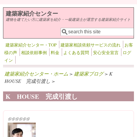
メインコンテンツに移動
建築家紹介センター
建物を建てたい方に建築家を紹介・一級建築士が運営する建築家紹介サイト
検索
検索フォーム
建築家紹介センター・TOP
建築家相談依頼サービスの流れ
お客
様の声
相談依頼事例
料金
よくある質問
安心安全宣言
ログ
イン
建築家紹介センター・ホーム
>
建築家ブログ
> K
HOUSE 完成引渡し >
K HOUSE 完成引渡し
(link is external)
(link is external)
(link is external)
(link is external)
(link is external)
(link is external)