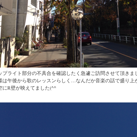
ップライト部分の不具合を確認したく急遽ご訪問させて頂きま
様は午後から歌のレッスンらしく…なんだか音楽の話で盛り上
空にR壁が映えてました(^^ゞ