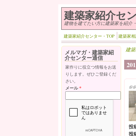
メインコンテンツに移動
建築家紹介セ
建物を建てたい方に建築家を紹介
建築家紹介センター・TOP
建築家相
建築
メルマガ・建築家紹
介センター通信
20
家作りに役立つ情報をお送
りします。ぜひご登録くだ
さい。
(lin
(l
メール
*
投
投