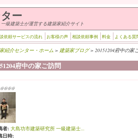
ンター
・一級建築士が運営する建築家紹介サイト
談依頼サービスの流れ
お客様の声
相談依頼事例
料金
よくある質
家紹介センター・ホーム
>
建築家ブログ
> 20151204府中の家
151204府中の家ご訪問
k is external)
ink is external)
(link is external)
(link is external)
(link is external)
(link is external)
稿者:
大島功市建築研究所 一級建築士...
稿日時: