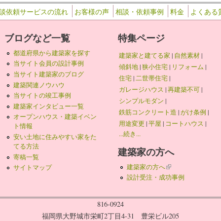
談依頼サービスの流れ
お客様の声
相談・依頼事例
料金
よくある
ブログなど一覧
特集ページ
都道府県から建築家を探す
建築家と建てる家
|
自然素材
|
当サイト会員の設計事例
傾斜地
|
狭小住宅
|
リフォーム
|
当サイト建築家のブログ
住宅
|
二世帯住宅
|
建築関連ノウハウ
ガレージハウス
|
再建築不可
|
当サイトの竣工事例
シンプルモダン
|
建築家インタビュー一覧
鉄筋コンクリート造
|
がけ条例
|
オープンハウス・建築イベン
用途変更
|
平屋
|
コートハウス
|
ト情報
...続き...
安い土地に住みやすい家をた
てる方法
建築家の方へ
寄稿一覧
建築家の方へ
(link is external)
サイトマップ
設計受注・成功事例
816-0924
福岡県大野城市栄町2丁目4-31 豊栄ビル205