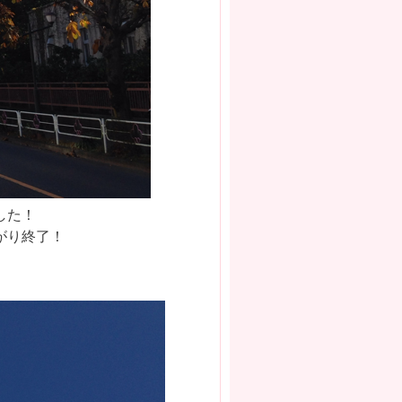
した！
がり終了！