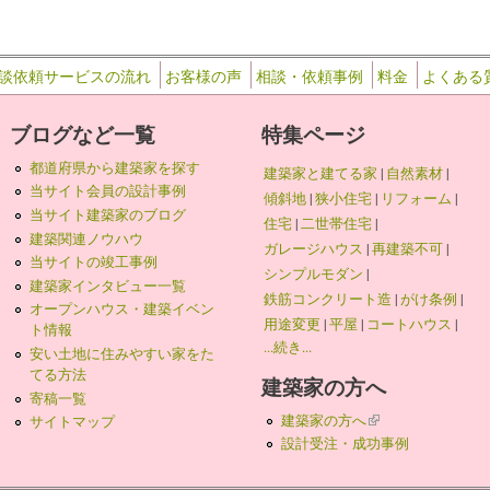
談依頼サービスの流れ
お客様の声
相談・依頼事例
料金
よくある
ブログなど一覧
特集ページ
都道府県から建築家を探す
建築家と建てる家
|
自然素材
|
当サイト会員の設計事例
傾斜地
|
狭小住宅
|
リフォーム
|
当サイト建築家のブログ
住宅
|
二世帯住宅
|
建築関連ノウハウ
ガレージハウス
|
再建築不可
|
当サイトの竣工事例
シンプルモダン
|
建築家インタビュー一覧
鉄筋コンクリート造
|
がけ条例
|
オープンハウス・建築イベン
用途変更
|
平屋
|
コートハウス
|
ト情報
...続き...
安い土地に住みやすい家をた
てる方法
建築家の方へ
寄稿一覧
建築家の方へ
(link is external)
サイトマップ
設計受注・成功事例