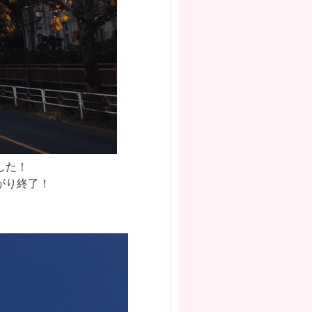
した！
がり終了！