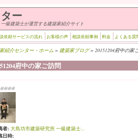
ンター
・一級建築士が運営する建築家紹介サイト
談依頼サービスの流れ
お客様の声
相談依頼事例
料金
よくある質
家紹介センター・ホーム
>
建築家ブログ
> 20151204府中の家
151204府中の家ご訪問
k is external)
ink is external)
(link is external)
(link is external)
(link is external)
(link is external)
稿者:
大島功市建築研究所 一級建築士...
稿日時: