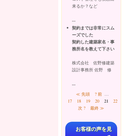
来るか？など
...
契約までは非常にスム
ーズでした
契約した建築家名・事
務所名を教えて下さい
株式会社 佐野修建築
設計事務所 佐野 修
...
ページ
≪ 先頭
? 前
…
21
17
18
19
20
22
23
24
次 ?
最終 ≫
お客様の声を見