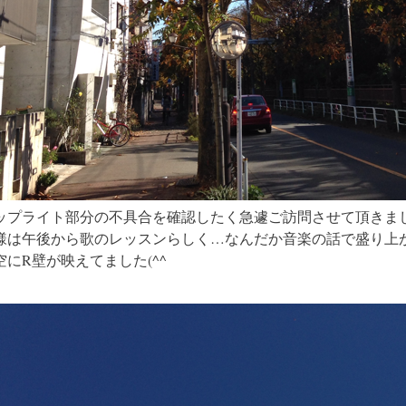
ップライト部分の不具合を確認したく急遽ご訪問させて頂きま
様は午後から歌のレッスンらしく…なんだか音楽の話で盛り上
空にR壁が映えてました(^^ゞ