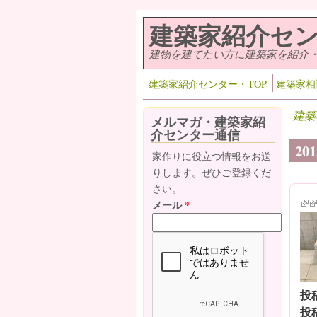
メインコンテンツに移動
建築家紹介セ
建物を建てたい方に建築家を紹介
建築家紹介センター・TOP
建築家相
建築
メルマガ・建築家紹
介センター通信
20
家作りに役立つ情報をお送
りします。ぜひご登録くだ
さい。
(lin
(l
メール
*
投
投