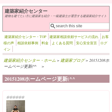
メインコンテンツに移動
建築家紹介センター
建物を建てたい方に建築家を紹介・一級建築士が運営する建築家紹介サイト
検索
検索フォーム
建築家紹介センター・TOP
建築家相談依頼サービスの流れ
お客
様の声
相談依頼事例
料金
よくある質問
安心安全宣言
ログ
イン
建築家紹介センター・ホーム
>
建築家ブログ
> 20151208ホ
ームページ更新(^^ゞ >
20151208ホームページ更新(^^ゞ
(link is external)
(link is external)
(link is external)
(link is external)
(link is external)
(link is external)