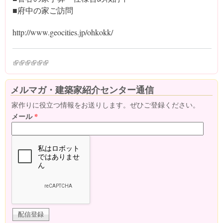
■府中の家ご訪問
http://www.geocities.jp/ohkokk/
(link is external)
(link is external)
(link is external)
(link is external)
(link is external)
(link is external)
メルマガ・建築家紹介センター通信
家作りに役立つ情報をお送りします。ぜひご登録ください。
メール
*