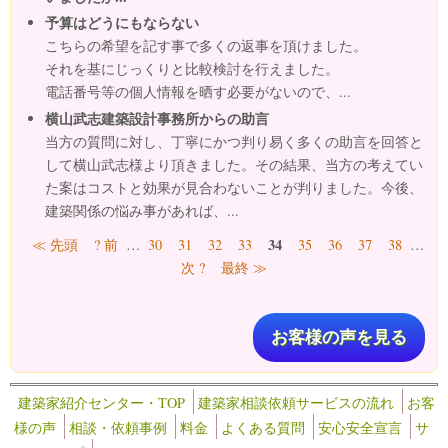
予算はどうにもならない
こちらの希望を記す事で多くの返事を頂けました。
それを基にじっくりと比較検討を行えました。
電話番号等の個人情報を晒す必要がないので、...
横山武志建築設計事務所からの助言
当方の質問に対し、丁寧にかつ判り易く多くの助言を回答と
して横山武志様より頂きました。その結果、当方の考えてい
た案はコストと効果が見合わないことが判りました。今後、
建築関係の悩み事があれば、...
ページ
34
≪ 先頭
? 前
…
30
31
32
33
35
36
37
38
…
次 ?
最終 ≫
お客様の声を見る
建築家紹介センター・TOP
建築家相談依頼サービスの流れ
お客
様の声
相談・依頼事例
料金
よくある質問
安心安全宣言
サ