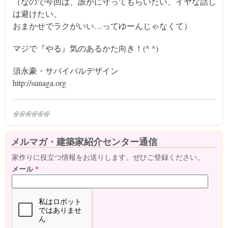
（なので今回は、誰かに守ってもらいたい、イヤな話し
は避けたい、
おまかせでラクがいい…ってゆーんじゃなくて）
マジで『やる』気のあるかた向き！(^ ^)
須永豪・サバイバルデザイン
http://sunaga.org
(link is external)
(link is external)
(link is external)
(link is external)
(link is external)
(link is external)
メルマガ・建築家紹介センター通信
家作りに役立つ情報をお送りします。ぜひご登録ください。
メール
*