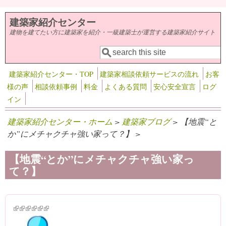
メインコンテンツに移動
建築家紹介センター
建物を建てたい方に建築家を紹介・一級建築士が運営する建築家紹介サイト
検索
検索フォーム
建築家紹介センター・TOP
建築家相談依頼サービスの流れ
お客
様の声
相談依頼事例
料金
よくある質問
安心安全宣言
ログ
イン
建築家紹介センター・ホーム
>
建築家ブログ
> 【地震“と
か”にメチャクチャ強い家って？】 >
【地震“とか”にメチャクチャ強い家っ
て？】
(link is external)
(link is external)
(link is external)
(link is external)
(link is external)
(link is external)