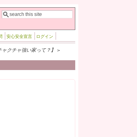
検索
検索フォーム
問
安心安全宣言
ログイン
チャクチャ強い家って？】 >