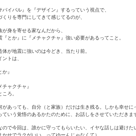
サバイバル』を『デザイン』するっていう視点で、
づくりを専門にしてきて感じてるのが、
族が身を寄せる家なんだから、
震『とか』に『メチャクチャ』強い必要があるってこと。
造体が地震に強いのは今どき、当たり前。
イントは、
とか』
メチャクチャ』
ところ。
何があっても、自分（と家族）だけは生き残る。しかも幸せに
っていう覚悟のあるかたのために、お話しをさせていただきま
なので今回は、誰かに守ってもらいたい、イヤな話しは避けた
まかせでラクがいい…ってゆーんじゃなくて）