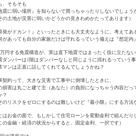
も、そもそも
地震に弱い場所』を知らないで買っちゃったりしないでしょう
その土地が災害に弱いかどうかの見きわめかたってあります）
原発がドカン！』といったときにも大丈夫なように、考えてあ
何があっても自分の家族だけは守れるっていう備えは『想定内
00万円する免震構造が、実は直下地震ではまったく役に立たな
震ダンパーは1階はダンパーなしと同じように揺れるっていう
業マンは正直に話してくれてるんでしょうかね？
…
事契約って、大きな災害で工事中に倒壊したときに、
の損害は丸ごと建て主（あなた）の負担になっちゃう内容だっ
か？
そのリスクをゼロにするのは難しいけど『最小限』にする方法
とはお金の面で、もしかして住宅ローンを変動金利で組んだり
この金融・経済の状況からすると、固定金利、一択です）
1回の講座では