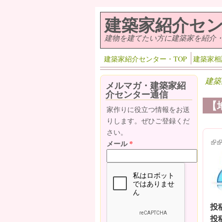
メインコンテンツに移動
建築家紹介セ
建物を建てたい方に建築家を紹介
建築家紹介センター・TOP
建築家相
建築
メルマガ・建築家紹
介センター通信
【
家作りに役立つ情報をお送
りします。ぜひご登録くだ
さい。
(lin
(l
メール
*
投
投