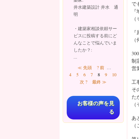
で
井水建築設計 井水 通
『
明
（
・建築家相談依頼サー
『
ビスに投稿する前にど
（
んなことで悩んでいま
したか？:
3
...
制
ページ
≪ 先頭
? 前
…
営
8
4
5
6
7
9
10
11
12
工
次 ?
最終 ≫
そ
た
お客様の声を見
（
る
あ
（
第