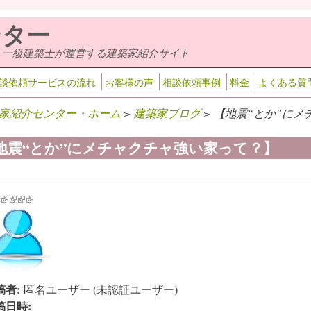
ンター
・一級建築士が運営する建築家紹介サイト
談依頼サービスの流れ
お客様の声
相談依頼事例
料金
よくある質
家紹介センター・ホーム
>
建築家ブログ
> 【地震“とか”にメ
地震“とか”にメチャクチャ強い家って？】
k is external)
ink is external)
(link is external)
(link is external)
(link is external)
(link is external)
稿者:
匿名ユーザー (未認証ユーザー)
稿日時: