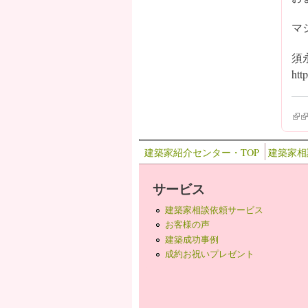
マ
須
htt
(lin
(l
建築家紹介センター・TOP
建築家相
サービス
建築家相談依頼サービス
お客様の声
建築成功事例
成約お祝いプレゼント