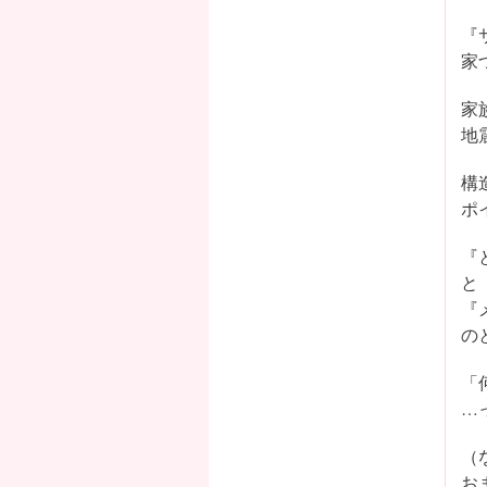
『
家
家
地
構
ポ
『
と
『
の
「
…
（
お