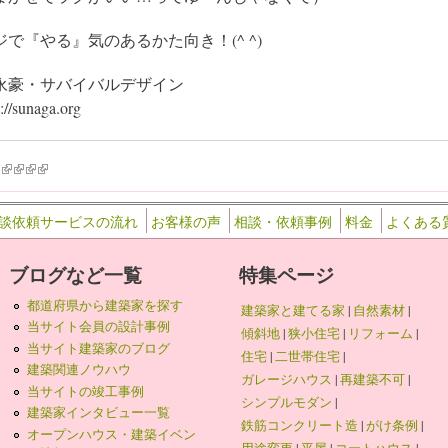
ジで『やる』気のあるかた向き！(^ ^)
永豪・サバイバルデザイン
p://sunaga.org
k is external)
ink is external)
(link is external)
(link is external)
(link is external)
(link is external)
談依頼サービスの流れ
お客様の声
相談・依頼事例
料金
よくある
ブログなど一覧
特集ページ
都道府県から建築家を探す
建築家と建てる家
|
自然素材
|
当サイト会員の設計事例
傾斜地
|
狭小住宅
|
リフォーム
|
当サイト建築家のブログ
住宅
|
二世帯住宅
|
建築関連ノウハウ
ガレージハウス
|
再建築不可
|
当サイトの竣工事例
シンプルモダン
|
建築家インタビュー一覧
鉄筋コンクリート造
|
がけ条例
|
オープンハウス・建築イベン
用途変更
|
平屋
|
コートハウス
|