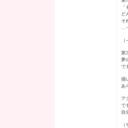
「
ど
そ
…
（→
第
夢
で
描
あ
ア
で
自
（