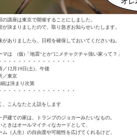
回の講座は東京で開催することにしました。
程が決まりましたので、取り急ぎお知らせいたします。
味がありましたら、日程を確保しておいてくださいね。
ーマは (仮)「地震“とか”にメチャクチャ強い家って？」
・・・・・・・・・・・・・・・・
時／12月19日(土)、午後
所／東京
詳細は決まり次第
・・・・・・・・・・・・・・・・
く、こんなたとえ話をします
一戸建ての家は、トランプのジョカーみたいなもの。
いときはオールマイティなカードとして、
ーム（人生）の自由度や可能性を広げてくれるけど、