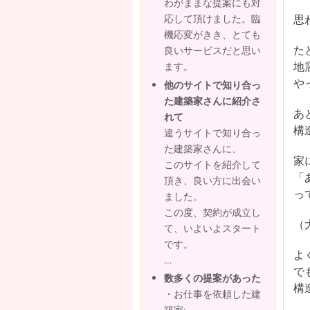
わがままな提案にも対
思
応して頂けました。臨
機応変がきき、とても
た
良いサービスだと思い
地
ます。
や
他のサイトで知り合っ
た建築家さんに紹介さ
あ
れて
構
違うサイトで知り合っ
た建築家さんに、
家
このサイトを紹介して
「
頂き、良い方に出会い
っ
ました。
この度、契約が成立し
（
て、いよいよスタート
です。
よ
...
で
数多くの提案があった
構
・お仕事を依頼した建
築家: