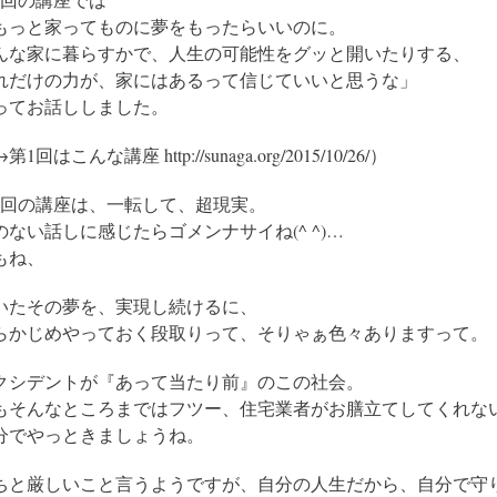
もっと家ってものに夢をもったらいいのに。
んな家に暮らすかで、人生の可能性をグッと開いたりする、
れだけの力が、家にはあるって信じていいと思うな」
ってお話ししました。
第1回はこんな講座 http://sunaga.org/2015/10/26/）
2回の講座は、一転して、超現実。
のない話しに感じたらゴメンナサイね(^ ^)…
もね、
いたその夢を、実現し続けるに、
らかじめやっておく段取りって、そりゃぁ色々ありますって。
クシデントが『あって当たり前』のこの社会。
もそんなところまではフツー、住宅業者がお膳立てしてくれな
分でやっときましょうね。
ちと厳しいこと言うようですが、自分の人生だから、自分で守