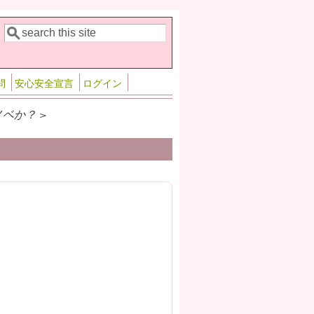
検索
検索フォーム
問
安心安全宣言
ログイン
ベか？ >