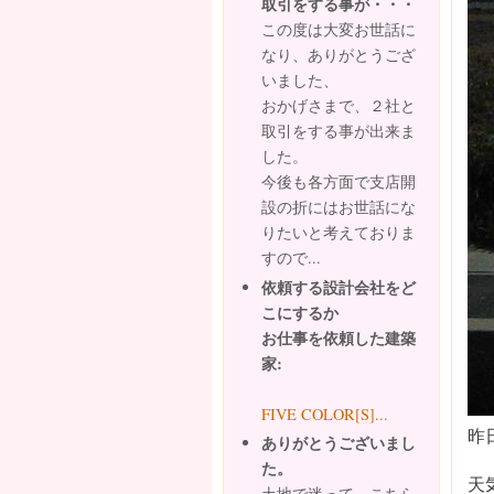
取引をする事が・・・
この度は大変お世話に
なり、ありがとうござ
いました、
おかげさまで、２社と
取引をする事が出来ま
した。
今後も各方面で支店開
設の折にはお世話にな
りたいと考えておりま
すので...
依頼する設計会社をど
こにするか
お仕事を依頼した建築
家:
FIVE COLOR[S]...
昨
ありがとうございまし
た。
天
土地で迷って、こちら