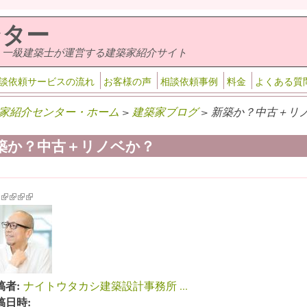
ンター
・一級建築士が運営する建築家紹介サイト
談依頼サービスの流れ
お客様の声
相談依頼事例
料金
よくある質
家紹介センター・ホーム
>
建築家ブログ
> 新築か？中古＋リノ
築か？中古＋リノベか？
k is external)
ink is external)
(link is external)
(link is external)
(link is external)
(link is external)
稿者:
ナイトウタカシ建築設計事務所 ...
稿日時: