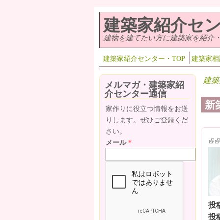
メインコンテンツに移動
建築家紹介セ
建物を建てたい方に建築家を紹介
建築家紹介センター・TOP
建築家相
建築
メルマガ・建築家紹
介センター通信
新
家作りに役立つ情報をお送
りします。ぜひご登録くだ
さい。
(lin
(l
メール
*
投
投