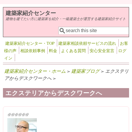
メインコンテンツに移動
建築家紹介センター
建物を建てたい方に建築家を紹介・一級建築士が運営する建築家紹介サイト
検索
検索フォーム
建築家紹介センター・TOP
建築家相談依頼サービスの流れ
お客
様の声
相談依頼事例
料金
よくある質問
安心安全宣言
ログ
イン
建築家紹介センター・ホーム
>
建築家ブログ
> エクステリ
アからデスクワークへ >
エクステリアからデスクワークへ
(link is external)
(link is external)
(link is external)
(link is external)
(link is external)
(link is external)