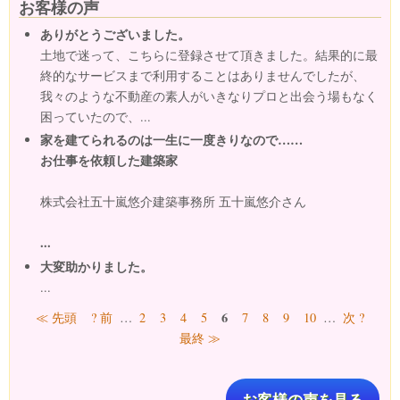
お客様の声
ありがとうございました。
土地で迷って、こちらに登録させて頂きました。結果的に最
終的なサービスまで利用することはありませんでしたが、
我々のような不動産の素人がいきなりプロと出会う場もなく
困っていたので、...
家を建てられるのは一生に一度きりなので……
お仕事を依頼した建築家
株式会社五十嵐悠介建築事務所 五十嵐悠介さん
...
大変助かりました。
...
ページ
6
≪ 先頭
? 前
…
2
3
4
5
7
8
9
10
…
次 ?
最終 ≫