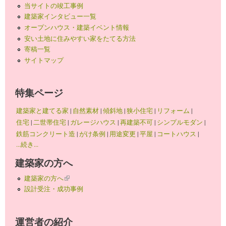
当サイトの竣工事例
建築家インタビュー一覧
オープンハウス・建築イベント情報
安い土地に住みやすい家をたてる方法
寄稿一覧
サイトマップ
特集ページ
建築家と建てる家
|
自然素材
|
傾斜地
|
狭小住宅
|
リフォーム
|
住宅
|
二世帯住宅
|
ガレージハウス
|
再建築不可
|
シンプルモダン
|
鉄筋コンクリート造
|
がけ条例
|
用途変更
|
平屋
|
コートハウス
|
...続き...
建築家の方へ
建築家の方へ
(link is external)
設計受注・成功事例
運営者の紹介