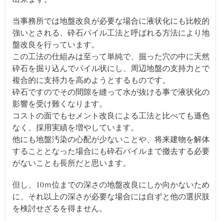
当事務所では地盤改良が必要な場合に液状化にも比較的
強いとされる、砕石パイル工法と呼ばれる方法により地
盤改良を行っています。
この工法の仕組みは至って単純で、掘った穴の中に天然
砕石を掘り込んでパイル状にし、周辺地盤の支持力とで
複合的に支持力を高めようとするものです。
砕石ですのでその間隙を縫って水が抜ける事で液状化の
影響を受け難くなります。
コストの面でもセメント改良による工法と比べても遜色
なく、採用実績を増やしています。
他にも地盤汚染の心配が少ないことや、将来建物を解体
することとなった場合にも砕石パイルまで撤去する必要
がないことも長所だと思います。
但し、10ｍ位までの深さの地盤改良にしか向かないため
に、それ以上の深さが必要な場合には自ずと他の選択肢
を検討せざるを得ません。