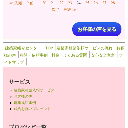
ページ
24
≪ 先頭
? 前
…
20
21
22
23
25
26
27
28
…
次 ?
最終 ≫
お客様の声を見る
建築家紹介センター・TOP
建築家相談依頼サービスの流れ
お客
様の声
相談・依頼事例
料金
よくある質問
安心安全宣言
サ
イトマップ
サービス
建築家相談依頼サービス
お客様の声
建築成功事例
成約お祝いプレゼント
ブログなど一覧