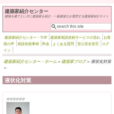
メインコンテンツに移動
建築家紹介センター
建物を建てたい方に建築家を紹介・一級建築士が運営する建築家紹介サイト
検索
検索フォーム
建築家紹介センター・TOP
建築家相談依頼サービスの流れ
お客
様の声
相談依頼事例
料金
よくある質問
安心安全宣言
ログ
イン
建築家紹介センター・ホーム
>
建築家ブログ
> 液状化対策
>
液状化対策
(link is external)
(link is external)
(link is external)
(link is external)
(link is external)
(link is external)